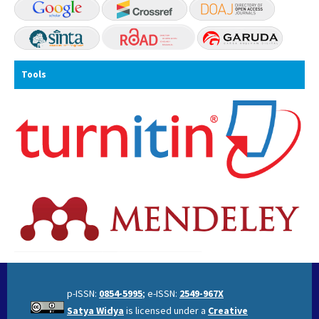
Tools
p-ISSN:
0854-5995
; e-ISSN:
2549-967X
Satya Widya
is licensed under a
Creative