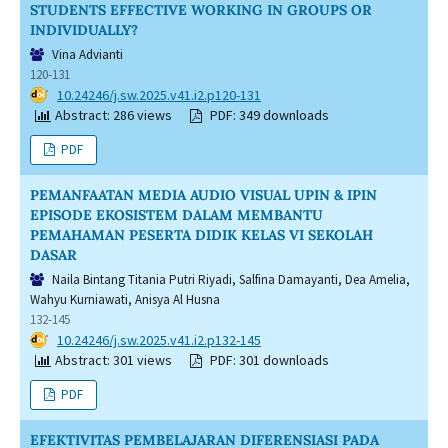
STUDENTS EFFECTIVE WORKING IN GROUPS OR
INDIVIDUALLY?
Vina Advianti
120-131
DOI:
10.24246/j.sw.2025.v41.i2.p120-131
Abstract: 286 views
PDF: 349 downloads
PDF
PEMANFAATAN MEDIA AUDIO VISUAL UPIN & IPIN
EPISODE EKOSISTEM DALAM MEMBANTU
PEMAHAMAN PESERTA DIDIK KELAS VI SEKOLAH
DASAR
Naila Bintang Titania Putri Riyadi, Salfina Damayanti, Dea Amelia,
Wahyu Kurniawati, Anisya Al Husna
132-145
DOI:
10.24246/j.sw.2025.v41.i2.p132-145
Abstract: 301 views
PDF: 301 downloads
PDF
EFEKTIVITAS PEMBELAJARAN DIFERENSIASI PADA