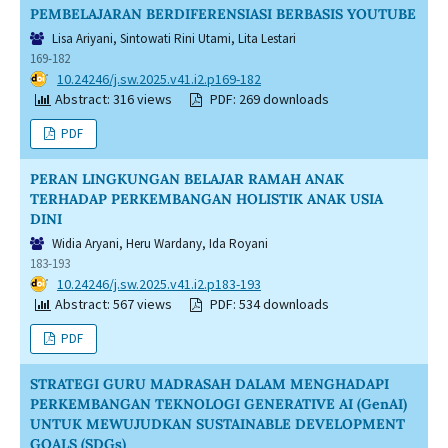
PEMBELAJARAN BERDIFERENSIASI BERBASIS YOUTUBE
Lisa Ariyani, Sintowati Rini Utami, Lita Lestari
169-182
DOI:
10.24246/j.sw.2025.v41.i2.p169-182
Abstract: 316 views
PDF: 269 downloads
PDF
PERAN LINGKUNGAN BELAJAR RAMAH ANAK
TERHADAP PERKEMBANGAN HOLISTIK ANAK USIA
DINI
Widia Aryani, Heru Wardany, Ida Royani
183-193
DOI:
10.24246/j.sw.2025.v41.i2.p183-193
Abstract: 567 views
PDF: 534 downloads
PDF
STRATEGI GURU MADRASAH DALAM MENGHADAPI
PERKEMBANGAN TEKNOLOGI GENERATIVE AI (GenAI)
UNTUK MEWUJUDKAN SUSTAINABLE DEVELOPMENT
GOALS (SDGs)