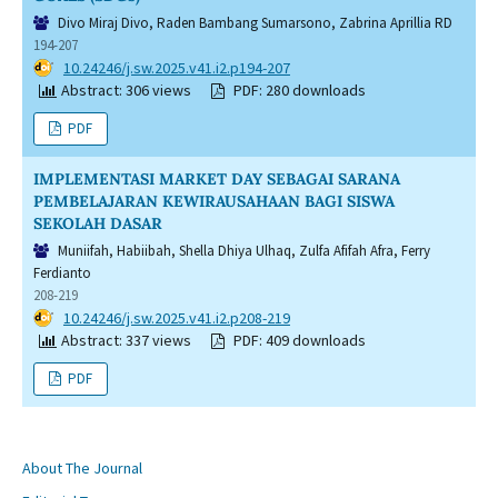
Divo Miraj Divo, Raden Bambang Sumarsono, Zabrina Aprillia RD
194-207
DOI:
10.24246/j.sw.2025.v41.i2.p194-207
Abstract: 306 views
PDF: 280 downloads
PDF
IMPLEMENTASI MARKET DAY SEBAGAI SARANA
PEMBELAJARAN KEWIRAUSAHAAN BAGI SISWA
SEKOLAH DASAR
Muniifah, Habiibah, Shella Dhiya Ulhaq, Zulfa Afifah Afra, Ferry
Ferdianto
208-219
DOI:
10.24246/j.sw.2025.v41.i2.p208-219
Abstract: 337 views
PDF: 409 downloads
PDF
About The Journal