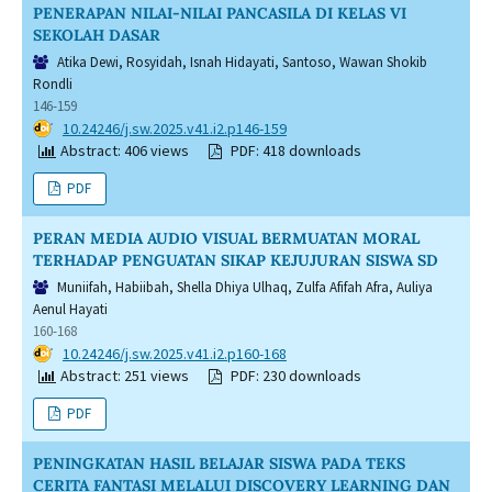
PENERAPAN NILAI-NILAI PANCASILA DI KELAS VI
SEKOLAH DASAR
Atika Dewi, Rosyidah, Isnah Hidayati, Santoso, Wawan Shokib
Rondli
146-159
DOI:
10.24246/j.sw.2025.v41.i2.p146-159
Abstract: 406 views
PDF: 418 downloads
PDF
PERAN MEDIA AUDIO VISUAL BERMUATAN MORAL
TERHADAP PENGUATAN SIKAP KEJUJURAN SISWA SD
Muniifah, Habiibah, Shella Dhiya Ulhaq, Zulfa Afifah Afra, Auliya
Aenul Hayati
160-168
DOI:
10.24246/j.sw.2025.v41.i2.p160-168
Abstract: 251 views
PDF: 230 downloads
PDF
PENINGKATAN HASIL BELAJAR SISWA PADA TEKS
CERITA FANTASI MELALUI DISCOVERY LEARNING DAN