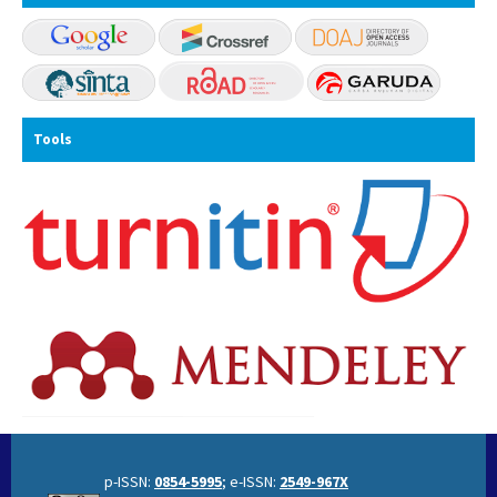
Tools
p-ISSN:
0854-5995
; e-ISSN:
2549-967X