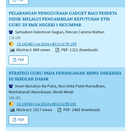
PELARANGAN PENGGUNAAN GADGET BAGI PESERTA
DIDIK MELALUI PENGAMBILAN KEPUTUSAN ETIS
GURU DI SMK NEGERI 1 SIGUMPAR
Samuelson Halomoan Siagian, Rencan Carisma Marbun
178-189
DOI:
10.24246/j.sw.2024.v40.i2.p178-189
Abstract: 669 views
PDF: 1211 downloads
PDF
STRATEGI GURU PADA PENANGANAN SISWA DISLEKSIA
DI SEKOLAH DASAR
Imam Nurcahyo Ika Putra, Novi Anita Puteri Ramadhani,
Mumtahanah Wanodiasari, Minsih Minsih
190-201
DOI:
10.24246/j.sw.2024.v40.i2.p190-201
Abstract: 1517 views
PDF: 2463 downloads
PDF