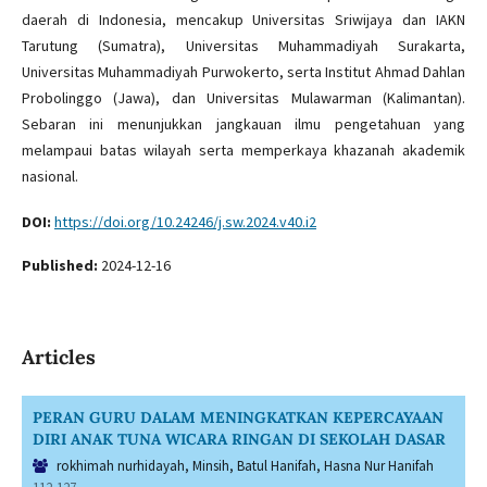
daerah di Indonesia, mencakup Universitas Sriwijaya dan IAKN
Tarutung (Sumatra), Universitas Muhammadiyah Surakarta,
Universitas Muhammadiyah Purwokerto, serta Institut Ahmad Dahlan
Probolinggo (Jawa), dan Universitas Mulawarman (Kalimantan).
Sebaran ini menunjukkan jangkauan ilmu pengetahuan yang
melampaui batas wilayah serta memperkaya khazanah akademik
nasional.
DOI:
https://doi.org/10.24246/j.sw.2024.v40.i2
Published:
2024-12-16
Articles
PERAN GURU DALAM MENINGKATKAN KEPERCAYAAN
DIRI ANAK TUNA WICARA RINGAN DI SEKOLAH DASAR
rokhimah nurhidayah, Minsih, Batul Hanifah, Hasna Nur Hanifah