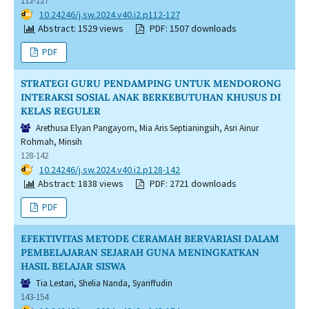
112-127
DOI:
10.24246/j.sw.2024.v40.i2.p112-127
Abstract: 1529 views
PDF: 1507 downloads
PDF
STRATEGI GURU PENDAMPING UNTUK MENDORONG
INTERAKSI SOSIAL ANAK BERKEBUTUHAN KHUSUS DI
KELAS REGULER
Arethusa Elyan Pangayom, Mia Aris Septianingsih, Asri Ainur
Rohmah, Minsih
128-142
DOI:
10.24246/j.sw.2024.v40.i2.p128-142
Abstract: 1838 views
PDF: 2721 downloads
PDF
EFEKTIVITAS METODE CERAMAH BERVARIASI DALAM
PEMBELAJARAN SEJARAH GUNA MENINGKATKAN
HASIL BELAJAR SISWA
Tia Lestari, Shelia Nanda, Syariffudin
143-154