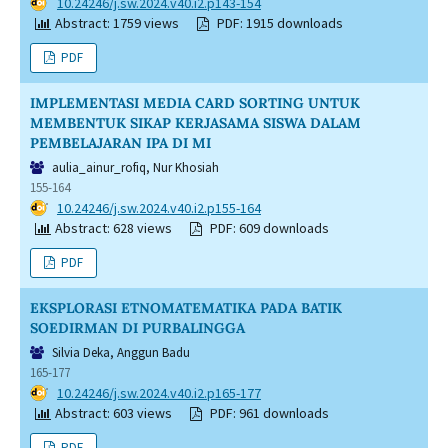
DOI:
10.24246/j.sw.2024.v40.i2.p143-154
Abstract: 1759 views
PDF: 1915 downloads
PDF
IMPLEMENTASI MEDIA CARD SORTING UNTUK
MEMBENTUK SIKAP KERJASAMA SISWA DALAM
PEMBELAJARAN IPA DI MI
aulia_ainur_rofiq, Nur Khosiah
155-164
DOI:
10.24246/j.sw.2024.v40.i2.p155-164
Abstract: 628 views
PDF: 609 downloads
PDF
EKSPLORASI ETNOMATEMATIKA PADA BATIK
SOEDIRMAN DI PURBALINGGA
Silvia Deka, Anggun Badu
165-177
DOI:
10.24246/j.sw.2024.v40.i2.p165-177
Abstract: 603 views
PDF: 961 downloads
PDF