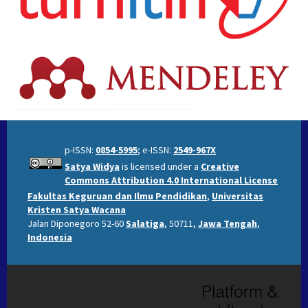
p-ISSN:
0854-5995
; e-ISSN:
2549-967X
Satya Widya
is licensed under a
Creative
Commons Attribution 4.0 International License
Fakultas Keguruan dan Ilmu Pendidikan
,
Universitas
Kristen Satya Wacana
Jalan Diponegoro 52-60
Salatiga
, 50711,
Jawa Tengah
,
Indonesia