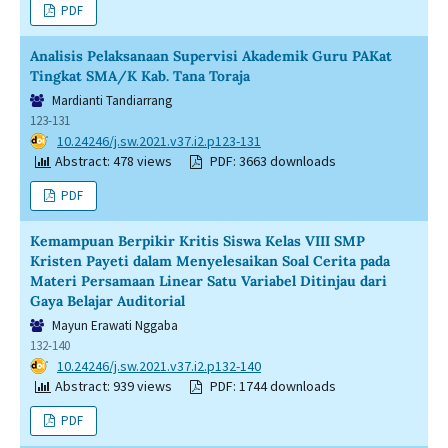
PDF
Analisis Pelaksanaan Supervisi Akademik Guru PAKat
Tingkat SMA/K Kab. Tana Toraja
Mardianti Tandiarrang
123-131
DOI:
10.24246/j.sw.2021.v37.i2.p123-131
Abstract: 478 views
PDF: 3663 downloads
PDF
Kemampuan Berpikir Kritis Siswa Kelas VIII SMP
Kristen Payeti dalam Menyelesaikan Soal Cerita pada
Materi Persamaan Linear Satu Variabel Ditinjau dari
Gaya Belajar Auditorial
Mayun Erawati Nggaba
132-140
DOI:
10.24246/j.sw.2021.v37.i2.p132-140
Abstract: 939 views
PDF: 1744 downloads
PDF