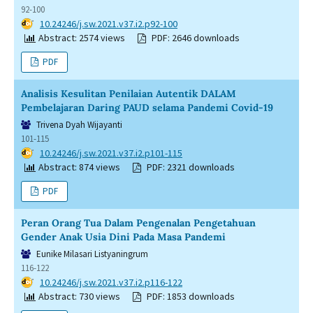
92-100
DOI:
10.24246/j.sw.2021.v37.i2.p92-100
Abstract: 2574 views
PDF: 2646 downloads
PDF
Analisis Kesulitan Penilaian Autentik DALAM
Pembelajaran Daring PAUD selama Pandemi Covid-19
Trivena Dyah Wijayanti
101-115
DOI:
10.24246/j.sw.2021.v37.i2.p101-115
Abstract: 874 views
PDF: 2321 downloads
PDF
Peran Orang Tua Dalam Pengenalan Pengetahuan
Gender Anak Usia Dini Pada Masa Pandemi
Eunike Milasari Listyaningrum
116-122
DOI:
10.24246/j.sw.2021.v37.i2.p116-122
Abstract: 730 views
PDF: 1853 downloads