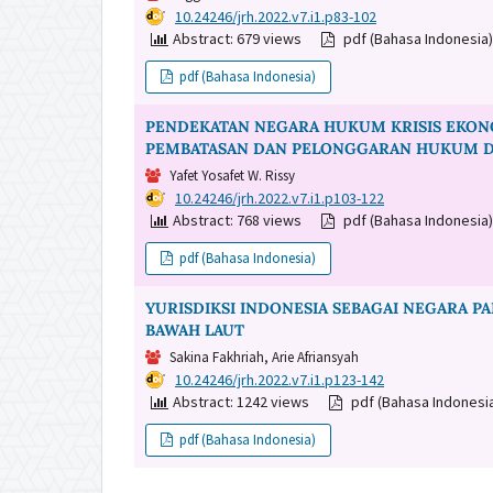
DOI:
10.24246/jrh.2022.v7.i1.p83-102
Abstract: 679 views
pdf (Bahasa Indonesia
pdf (Bahasa Indonesia)
PENDEKATAN NEGARA HUKUM KRISIS EKON
PEMBATASAN DAN PELONGGARAN HUKUM DAN
Yafet Yosafet W. Rissy
DOI:
10.24246/jrh.2022.v7.i1.p103-122
Abstract: 768 views
pdf (Bahasa Indonesia
pdf (Bahasa Indonesia)
YURISDIKSI INDONESIA SEBAGAI NEGARA P
BAWAH LAUT
Sakina Fakhriah, Arie Afriansyah
DOI:
10.24246/jrh.2022.v7.i1.p123-142
Abstract: 1242 views
pdf (Bahasa Indonesi
pdf (Bahasa Indonesia)