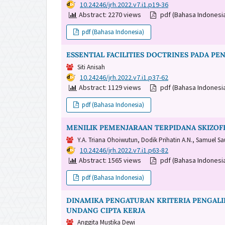
DOI:
10.24246/jrh.2022.v7.i1.p19-36
Abstract: 2270 views
pdf (Bahasa Indonesi
pdf (Bahasa Indonesia)
ESSENTIAL FACILITIES DOCTRINES PADA P
Siti Anisah
DOI:
10.24246/jrh.2022.v7.i1.p37-62
Abstract: 1129 views
pdf (Bahasa Indonesi
pdf (Bahasa Indonesia)
MENILIK PEMENJARAAN TERPIDANA SKIZOF
Y.A. Triana Ohoiwutun, Dodik Prihatin A.N., Samuel S
DOI:
10.24246/jrh.2022.v7.i1.p63-82
Abstract: 1565 views
pdf (Bahasa Indonesi
pdf (Bahasa Indonesia)
DINAMIKA PENGATURAN KRITERIA PENGAL
UNDANG CIPTA KERJA
Anggita Mustika Dewi