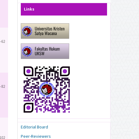
Links
-62
-82
Editorial Board
Peer-Reviewers
102