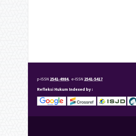
p-ISSN
2541-4984
, e-ISSN
2541-5417
Refleksi Hukum Indexed by :