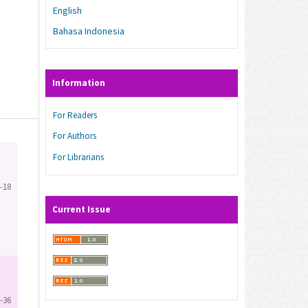
English
Bahasa Indonesia
Information
For Readers
For Authors
For Librarians
-18
Current Issue
-36