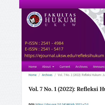
Home
About
Current
Archives
Announ
Home
/
Archives
/
Vol. 7 No. 1 (2022): Refleksi Hukum: 
Vol. 7 No. 1 (2022): Refleks
DOI:
https://doi.org/10.24246/jrh.2022.v7.i1