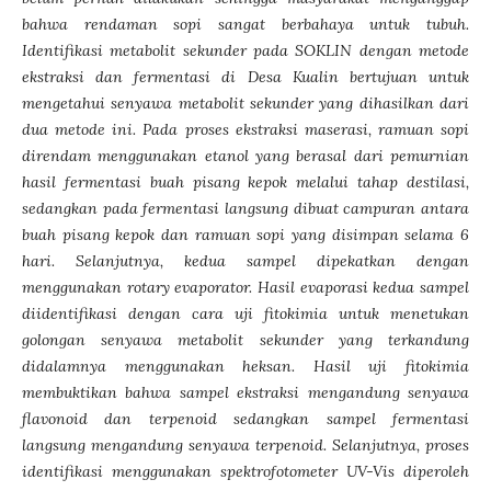
bahwa rendaman
s
opi
sangat berbahaya untuk tubuh.
Identifikasi metabolit sekunder pada SOKLIN dengan metode
ekstra
k
si dan fermentasi di Desa Kualin bertujuan untuk
mengetahui senyawa metabolit sekunder yang dihasilkan dari
dua metode ini. Pada proses ekstraksi maserasi, ramuan
s
opi
direndam menggunakan etanol yang berasal dari pemurnian
hasil fermentasi buah pisang kepok melalui tahap destilasi
,
s
edangkan pada fermentasi langsung dibuat campuran antara
buah pisang kepok dan ramuan
s
opi
yang disimpan selama 6
hari. Selanjutnya, kedua sampel dipekatkan dengan
menggunakan rotary evaporator. Hasil evaporasi kedua sampel
diidentifikasi dengan cara uji fitokimia untuk menetukan
golongan senyawa metabolit sekunder yang terkandung
didalamnya menggunakan heksan. Hasil uji fitokimia
membuktikan bahwa sampel ekstraksi mengandung senyawa
flavonoid dan terpenoid sedangkan sampel fermentasi
langsung mengandung senyawa terpenoid. Selanjutnya,
proses
identifikasi menggunakan spektrofotometer UV-
V
is diperoleh