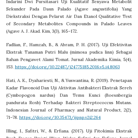
Indarini Dwi Pursitasari Uji Kualitatif Senyawa Metabolit
Sekunder Pada Daun Palado (Agave angustifolia) Yang
Diekstraksi Dengan Pelarut Air Dan Etanol Qualitative Test
of Secondary Metabolites Compounds in Palado Leaves
(Agave A. J. Akad. Kim, 3(3), 165–172.
Fadlian, F., Hamzah, B., & Abram, P. H. (2017). Uji Efektivitas
Ekstrak Tanaman Putri Malu (mimosa pudica linn) Sebagai
Bahan Pengawet Alami Tomat. Jurnal Akademika Kimia, 5(4),
153.
https://doi.org/10.22487/j24775185.2016.v5.i4.8063
Hati, A. K., Dyahariesti, N., & Yuswantina, R. (2019). Penetapan
Kadar Flavonoid Dan Uji Aktivitas Antibakteri Ekstrak Sereh
(Cymbopogon nardus) Dan Temu Kunci (Boesnbergia
pandurata Roxb) Terhadap Bakteri Streptococcus Mutans.
Indonesian Journal of Pharmacy and Natural Product, 2(2),
71–78.
https://doi.org/10.35473/ijpnp.v2i2.264
Illing, I., Safitri, W., & Erfiana. (2017). Uji Fitokimia Ekstrak