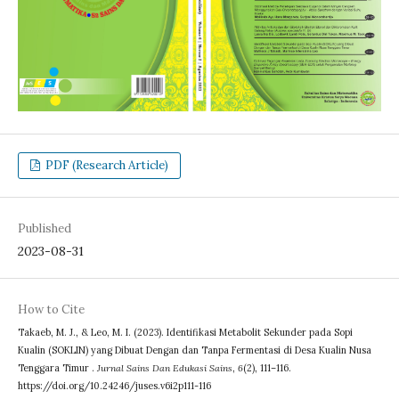
PDF (Research Article)
Published
2023-08-31
How to Cite
Takaeb, M. J., & Leo, M. I. (2023). Identifikasi Metabolit Sekunder pada Sopi
Kualin (SOKLIN) yang Dibuat Dengan dan Tanpa Fermentasi di Desa Kualin Nusa
Tenggara Timur .
Jurnal Sains Dan Edukasi Sains
,
6
(2), 111–116.
https://doi.org/10.24246/juses.v6i2p111-116