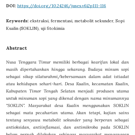
DOI:
https://doi.org/10.24246/juses.v6i2p111-116
Keywords:
ekstraksi, fermentasi, metabolit sekunder, Sopi
Kualin (SOKLIN), uji fitokimia
Abstract
Nusa Tenggara Timur memiliki berbagai kearifan lo
k
al dan
masih dipertahankan hingga sekarang. Budaya minum
s
opi
sebagai sikap silaturahmi/kebersamaan dalam adat istiadat
atau kehidupan sehari-hari. Desa Kualin, kecamatan Kualin,
Kabupaten Timor Tengah Selatan menjadi produsen utama
untuk minuman
s
opi yang dikenal dengan nama minumannya
“
SOKLIN
”
. Masyarakat desa Kualin menggunakan SOKLIN
sebagai mata pecaharian utama.
Akan tetapi, kajian
s
ains
tentang senyawa metabolit sekunder yang berperan sebagai
antioksidan, antiinflamasi
,
dan antimikroba pada SOKLIN
belum pernah dilakukan sehingga masyarakat menganggap