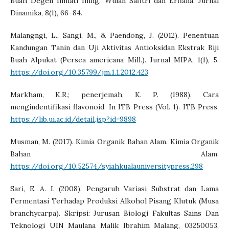
Buah Degen Ilmiati Illing, Wulan Safitri dan Erfiana. Jurnal
Dinamika, 8(1), 66–84.
Malangngi, L., Sangi, M., & Paendong, J. (2012). Penentuan
Kandungan Tanin dan Uji Aktivitas Antioksidan Ekstrak Biji
Buah Alpukat (Persea americana Mill.). Jurnal MIPA, 1(1), 5.
https://doi.org/10.35799/jm.1.1.2012.423
Markham, K.R.; penerjemah, K. P. (1988). Cara
mengindentifikasi flavonoid. In ITB Press (Vol. 1). ITB Press.
https://lib.ui.ac.id/detail.jsp?id=9898
Musman, M. (2017). Kimia Organik Bahan Alam. Kimia Organik
Bahan Alam.
https://doi.org/10.52574/syiahkualauniversitypress.298
Sari, E. A. I. (2008). Pengaruh Variasi Substrat dan Lama
Fermentasi Terhadap Produksi Alkohol Pisang Klutuk (Musa
branchycarpa). Skripsi: Jurusan Biologi Fakultas Sains Dan
Teknologi UIN Maulana Malik Ibrahim Malang, 03250053,