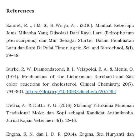
References
Banoet, R. ., I.M, S., & Wirya, A. . (2016). Manfaat Beberapa
Jenis Mikroba Yang Diisolasi Dari Kayu Laru (Peltophorum
pterocarpum.) dan Mur Sebagai Starter Dalam Pembuatan
Laru dan Sopi Di Pulai Timor. Agric. Sci. and Biotechnol, 5(1),
39–48.
Burke, R. W., Diamondstone, B. I., Velapoldi, R. A., & Menis, O.
(1974). Mechanisms of the Liebermann Burchard and Zak
color reactions for cholesterol. Clinical Chemistry, 20(7),
794–801.
https://doi.org/10.1093/clinchem/20.7.794
Detha, A., & Datta, F. U. (2016). Skrining Fitokimia Minuman
Tradisional Moke dan Sopi sebagai Kandidat Antimikroba.
Jurnal Kajian Veteriner, 4(1), 12–16.
Ergina, S. N. dan I. D. P. (2014). Ergina, Siti Nuryanti dan