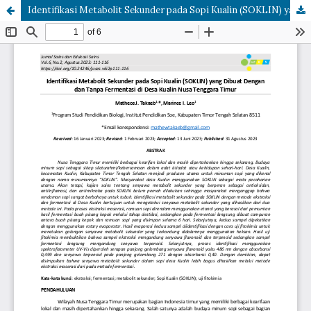
Identifikasi Metabolit Sekunder pada Sopi Kualin (SOKLIN) yang Dibuat Dengan dan Tanpa Fermentasi di Desa Kualin Nusa Tenggara Timur