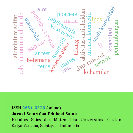
studi komputasi
alor
aktivitas antioksidan
publish or perish
poaceae
turunan kuersetin
poly aluminium chloride
bibliometrik
aluminium sulfat
ipas
mandiodo
madu
pertambangan
vosviewer
koagulasi
kuersetin
asap cair
xrf
telang
konawe utara
jar test
data crossref
mencit
uterus
belemana
fetus
zinc
kehamilan
ISSN
2654-3206
(online)
Jurnal Sains dan Edukasi Sains
Fakultas Sains dan Matematika, Universitas Kristen
Satya Wacana, Salatiga - Indonesia