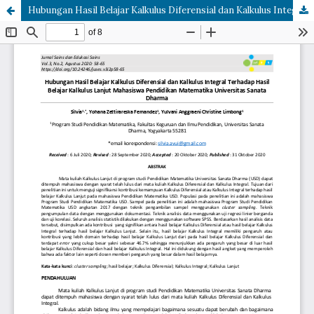
Hubungan Hasil Belajar Kalkulus Diferensial dan Kalkulus Integral Terhadap Hasil Belajar Kalkulus Lanjut Mahasiswa Pendidikan Matematika Universitas Sanata Dharma