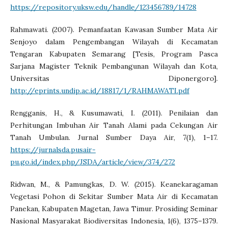
https://repository.uksw.edu/handle/123456789/14728
Rahmawati. (2007). Pemanfaatan Kawasan Sumber Mata Air
Senjoyo dalam Pengembangan Wilayah di Kecamatan
Tengaran Kabupaten Semarang [Tesis, Program Pasca
Sarjana Magister Teknik Pembangunan Wilayah dan Kota,
Universitas Diponergoro].
http://eprints.undip.ac.id/18817/1/RAHMAWATI.pdf
Rengganis, H., & Kusumawati, I. (2011). Penilaian dan
Perhitungan Imbuhan Air Tanah Alami pada Cekungan Air
Tanah Umbulan. Jurnal Sumber Daya Air, 7(1), 1–17.
https://jurnalsda.pusair-
pu.go.id/index.php/JSDA/article/view/374/272
Ridwan, M., & Pamungkas, D. W. (2015). Keanekaragaman
Vegetasi Pohon di Sekitar Sumber Mata Air di Kecamatan
Panekan, Kabupaten Magetan, Jawa Timur. Prosiding Seminar
Nasional Masyarakat Biodiversitas Indonesia, 1(6), 1375–1379.