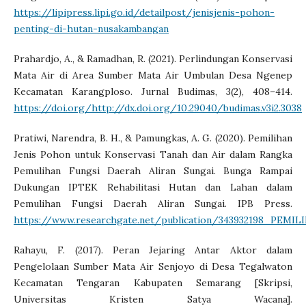
https://lipipress.lipi.go.id/detailpost/jenisjenis-pohon-
penting-di-hutan-nusakambangan
Prahardjo, A., & Ramadhan, R. (2021). Perlindungan Konservasi
Mata Air di Area Sumber Mata Air Umbulan Desa Ngenep
Kecamatan Karangploso. Jurnal Budimas, 3(2), 408–414.
https://doi.org/http://dx.doi.org/10.29040/budimas.v3i2.3038
Pratiwi, Narendra, B. H., & Pamungkas, A. G. (2020). Pemilihan
Jenis Pohon untuk Konservasi Tanah dan Air dalam Rangka
Pemulihan Fungsi Daerah Aliran Sungai. Bunga Rampai
Dukungan IPTEK Rehabilitasi Hutan dan Lahan dalam
Pemulihan Fungsi Daerah Aliran Sungai. IPB Press.
https://www.researchgate.net/publication/3439321
Rahayu, F. (2017). Peran Jejaring Antar Aktor dalam
Pengelolaan Sumber Mata Air Senjoyo di Desa Tegalwaton
Kecamatan Tengaran Kabupaten Semarang [Skripsi,
Universitas Kristen Satya Wacana].