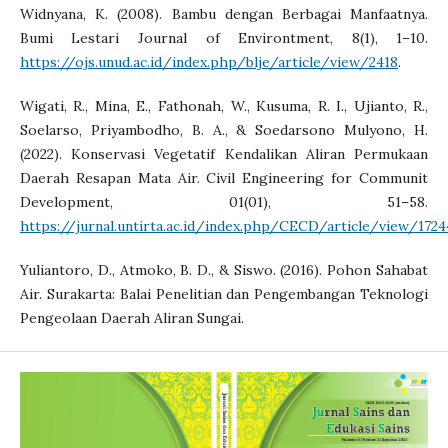
Widnyana, K. (2008). Bambu dengan Berbagai Manfaatnya.
Bumi Lestari Journal of Environtment, 8(1), 1–10.
https://ojs.unud.ac.id/index.php/blje/article/view/2418
.
Wigati, R., Mina, E., Fathonah, W., Kusuma, R. I., Ujianto, R.,
Soelarso, Priyambodho, B. A., & Soedarsono Mulyono, H.
(2022). Konservasi Vegetatif Kendalikan Aliran Permukaan
Daerah Resapan Mata Air. Civil Engineering for Communit
Development, 01(01), 51–58.
https://jurnal.untirta.ac.id/index.php/CECD/article/view/1724
Yuliantoro, D., Atmoko, B. D., & Siswo. (2016). Pohon Sahabat
Air. Surakarta: Balai Penelitian dan Pengembangan Teknologi
Pengeolaan Daerah Aliran Sungai.