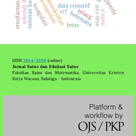
aktivitas antioksidan
turunan kuersetin
s. frugiperda
studi komputasi
sekolah dasar
etnofarmasi
data crossref
koagulasi
asap cair
telang
xrf
mencit
belemana
fetus
ISSN
2654-3206
(online)
Jurnal Sains dan Edukasi Sains
Fakultas Sains dan Matematika, Universitas Kristen
Satya Wacana, Salatiga - Indonesia