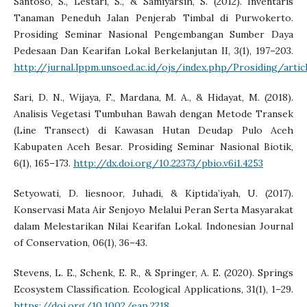
Santoso, S., Lestari, S., & Samiyarsih, S. (2012). Inventaris
Tanaman Peneduh Jalan Penjerab Timbal di Purwokerto.
Prosiding Seminar Nasional Pengembangan Sumber Daya
Pedesaan Dan Kearifan Lokal Berkelanjutan II, 3(1), 197–203.
http://jurnal.lppm.unsoed.ac.id/ojs/index.php/Prosiding/art
Sari, D. N., Wijaya, F., Mardana, M. A., & Hidayat, M. (2018).
Analisis Vegetasi Tumbuhan Bawah dengan Metode Transek
(Line Transect) di Kawasan Hutan Deudap Pulo Aceh
Kabupaten Aceh Besar. Prosiding Seminar Nasional Biotik,
6(1), 165–173.
http://dx.doi.org/10.22373/pbio.v6i1.4253
Setyowati, D. liesnoor, Juhadi, & Kiptida’iyah, U. (2017).
Konservasi Mata Air Senjoyo Melalui Peran Serta Masyarakat
dalam Melestarikan Nilai Kearifan Lokal. Indonesian Journal
of Conservation, 06(1), 36–43.
Stevens, L. E., Schenk, E. R., & Springer, A. E. (2020). Springs
Ecosystem Classification. Ecological Applications, 31(1), 1–29.
https://doi.org/10.1002/eap.2218