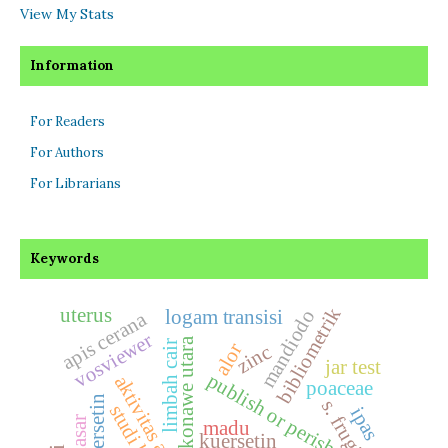
View My Stats
Information
For Readers
For Authors
For Librarians
Keywords
bibliometrik
uterus
logam transisi
mandiodo
apis cerana
vosviewer
konawe utara
limbah cair
alor
zinc
jar test
publish or perish
poaceae
ipas
madu
kuersetin