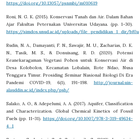
https://doi.org/10.13057/psnmbi/m010619
Roni, N. G. K. (2015). Konservasi Tanah dan Air. Dalam Bahan
Ajar Fakultas Peternakan Universitas Udayana. (pp. 1–30).
https://simdos.unud.ac.id/uploads/file_pendidikan_1_dir/bf0
Rudin, N. A., Damayanti, F. N., Sawajir, M. U., Zacharias, D. K.
N., Tasik, M. S., & Donuisang, R. D. (2020). Potensi
Keanekaragaman Vegetasi Pohon untuk Konservasi Air di
Desa Kolobolon, Kecamatan Lobalain, Rote Ndao, Nusa
Tenggara Timur. Prosiding Seminar Nasional Biologi Di Era
Pandemi COVID-19, 6(1), 191–198.
http://journal.uin-
alauddin.ac.id/index.php/psb/
Salako, A. O., & Adepelumi, A. A. (2017). Aquifer, Classification
and Characterization. Global Chemical Kinetics of Fossil
Fuels (pp. 11–31).
https://doi.org/10.1007/978-3-319-49634-
4_1