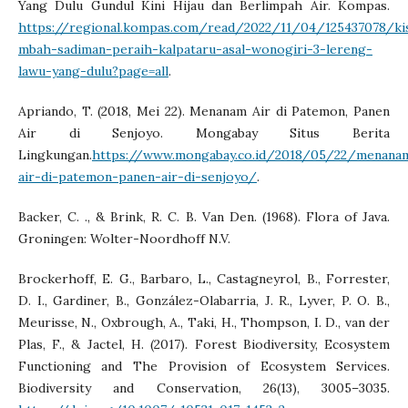
Yang Dulu Gundul Kini Hijau dan Berlimpah Air. Kompas.
https://regional.kompas.com/read/2022/11/04/125437078/ki
mbah-sadiman-peraih-kalpataru-asal-wonogiri-3-lereng-
lawu-yang-dulu?page=all
.
Apriando, T. (2018, Mei 22). Menanam Air di Patemon, Panen
Air di Senjoyo. Mongabay Situs Berita
Lingkungan.
https://www.mongabay.co.id/2018/05/22/menana
air-di-patemon-panen-air-di-senjoyo/
.
Backer, C. ., & Brink, R. C. B. Van Den. (1968). Flora of Java.
Groningen: Wolter-Noordhoff N.V.
Brockerhoff, E. G., Barbaro, L., Castagneyrol, B., Forrester,
D. I., Gardiner, B., González-Olabarria, J. R., Lyver, P. O. B.,
Meurisse, N., Oxbrough, A., Taki, H., Thompson, I. D., van der
Plas, F., & Jactel, H. (2017). Forest Biodiversity, Ecosystem
Functioning and The Provision of Ecosystem Services.
Biodiversity and Conservation, 26(13), 3005–3035.