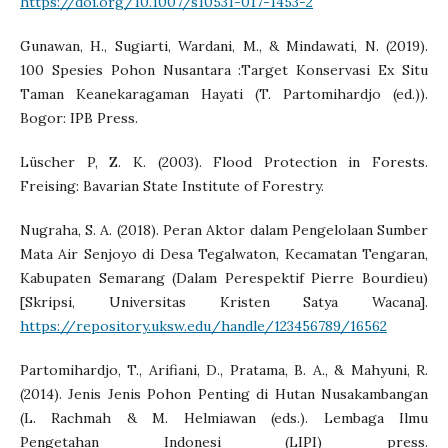
https://doi.org/10.1007/s10531-017-1453-2
Gunawan, H., Sugiarti, Wardani, M., & Mindawati, N. (2019).
100 Spesies Pohon Nusantara :Target Konservasi Ex Situ
Taman Keanekaragaman Hayati (T. Partomihardjo (ed.)).
Bogor: IPB Press.
Lüscher P, Z. K. (2003). Flood Protection in Forests.
Freising: Bavarian State Institute of Forestry.
Nugraha, S. A. (2018). Peran Aktor dalam Pengelolaan Sumber
Mata Air Senjoyo di Desa Tegalwaton, Kecamatan Tengaran,
Kabupaten Semarang (Dalam Perespektif Pierre Bourdieu)
[Skripsi, Universitas Kristen Satya Wacana].
https://repository.uksw.edu/handle/123456789/16562
Partomihardjo, T., Arifiani, D., Pratama, B. A., & Mahyuni, R.
(2014). Jenis Jenis Pohon Penting di Hutan Nusakambangan
(L. Rachmah & M. Helmiawan (eds.). Lembaga Ilmu
Pengetahan Indonesi (LIPI) press.