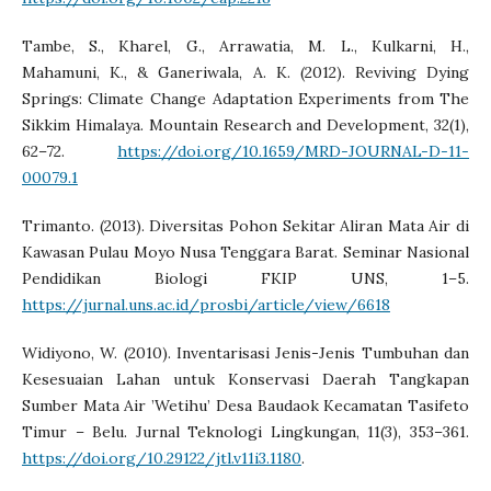
Tambe, S., Kharel, G., Arrawatia, M. L., Kulkarni, H.,
Mahamuni, K., & Ganeriwala, A. K. (2012). Reviving Dying
Springs: Climate Change Adaptation Experiments from The
Sikkim Himalaya. Mountain Research and Development, 32(1),
62–72.
https://doi.org/10.1659/MRD-JOURNAL-D-11-
00079.1
Trimanto. (2013). Diversitas Pohon Sekitar Aliran Mata Air di
Kawasan Pulau Moyo Nusa Tenggara Barat. Seminar Nasional
Pendidikan Biologi FKIP UNS, 1–5.
https://jurnal.uns.ac.id/prosbi/article/view/6618
Widiyono, W. (2010). Inventarisasi Jenis-Jenis Tumbuhan dan
Kesesuaian Lahan untuk Konservasi Daerah Tangkapan
Sumber Mata Air ’Wetihu’ Desa Baudaok Kecamatan Tasifeto
Timur – Belu. Jurnal Teknologi Lingkungan, 11(3), 353–361.
https://doi.org/10.29122/jtl.v11i3.1180
.