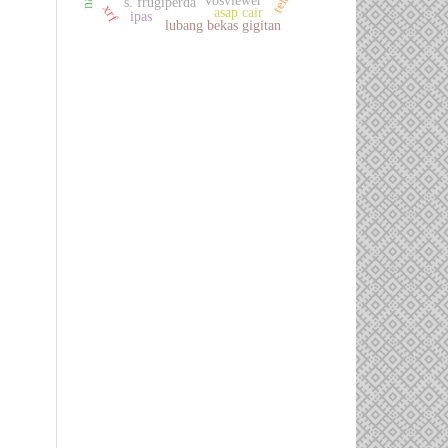
vosviewer
s. frugiperda
xrf
asap cair
ipas
lubang bekas gigitan