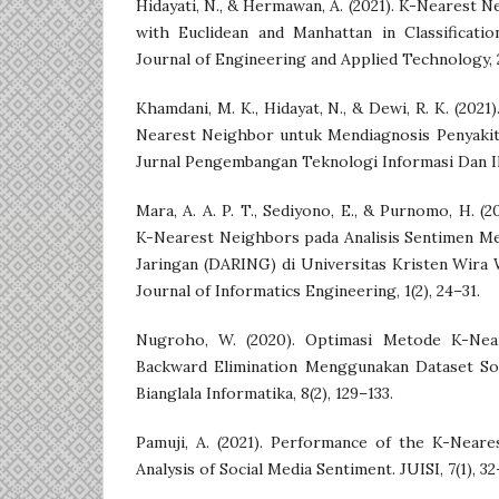
Hidayati, N., & Hermawan, A. (2021). K-Nearest 
with Euclidean and Manhattan in Classificatio
Journal of Engineering and Applied Technology, 2
Khamdani, M. K., Hidayat, N., & Dewi, R. K. (202
Nearest Neighbor untuk Mendiagnosis Penyaki
Jurnal Pengembangan Teknologi Informasi Dan Il
Mara, A. A. P. T., Sediyono, E., & Purnomo, H. (
K-Nearest Neighbors pada Analisis Sentimen M
Jaringan (DARING) di Universitas Kristen Wira
Journal of Informatics Engineering, 1(2), 24–31.
Nugroho, W. (2020). Optimasi Metode K-Nea
Backward Elimination Menggunakan Dataset Sof
Bianglala Informatika, 8(2), 129–133.
Pamuji, A. (2021). Performance of the K-Nea
Analysis of Social Media Sentiment. JUISI, 7(1), 32