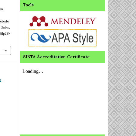
Tools
an
Metode
 Sains
,
5i1p28-
SINTA Accreditation Certificate
n