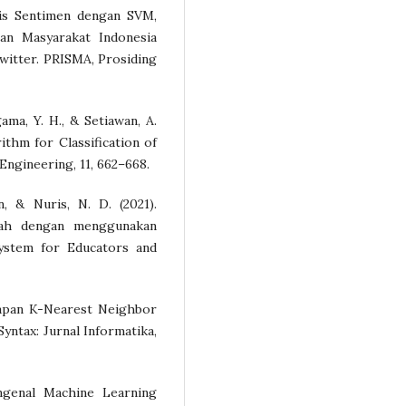
isis Sentimen dengan SVM,
n Masyarakat Indonesia
witter. PRISMA, Prosiding
agama, Y. H., & Setiawan, A.
ithm for Classification of
ngineering, 11, 662–668.
n, & Nuris, N. D. (2021).
bah dengan menggunakan
ystem for Educators and
erapan K-Nearest Neighbor
Syntax: Jurnal Informatika,
engenal Machine Learning