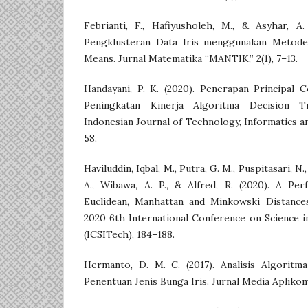
Febrianti, F., Hafiyusholeh, M., & Asyhar, A.
Pengklusteran Data Iris menggunakan Metod
Means. Jurnal Matematika “MANTIK,” 2(1), 7–13.
Handayani, P. K. (2020). Penerapan Principal 
Peningkatan Kinerja Algoritma Decision T
Indonesian Journal of Technology, Informatics and
58.
Haviluddin, Iqbal, M., Putra, G. M., Puspitasari, N.,
A., Wibawa, A. P., & Alfred, R. (2020). A P
Euclidean, Manhattan and Minkowski Distance
2020 6th International Conference on Science 
(ICSITech), 184–188.
Hermanto, D. M. C. (2017). Analisis Algoritm
Penentuan Jenis Bunga Iris. Jurnal Media Aplikom,