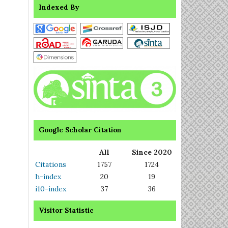
Indexed By
Google Scholar Citation
All
Since 2020
Citations
1757
1724
h-index
20
19
i10-index
37
36
Visitor Statistic