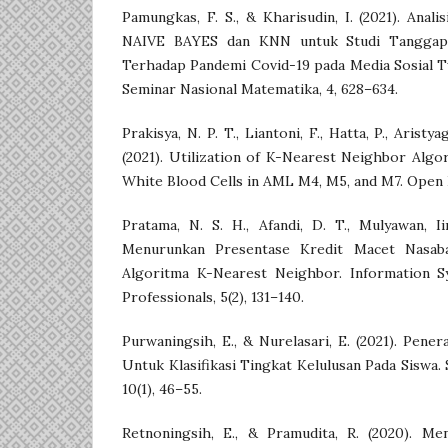
Pamungkas, F. S., & Kharisudin, I. (2021). Anal
NAIVE BAYES dan KNN untuk Studi Tanggapa
Terhadap Pandemi Covid-19 pada Media Sosial T
Seminar Nasional Matematika, 4, 628–634.
Prakisya, N. P. T., Liantoni, F., Hatta, P., Aristy
(2021). Utilization of K-Nearest Neighbor Algor
White Blood Cells in AML M4, M5, and M7. Open E
Pratama, N. S. H., Afandi, D. T., Mulyawan, Ii
Menurunkan Presentase Kredit Macet Nasa
Algoritma K-Nearest Neighbor. Information S
Professionals, 5(2), 131–140.
Purwaningsih, E., & Nurelasari, E. (2021). Pen
Untuk Klasifikasi Tingkat Kelulusan Pada Siswa. 
10(1), 46–55.
Retnoningsih, E., & Pramudita, R. (2020). M