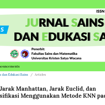
nouncements
ins dan Edukasi Sains
/
Articles
arak Manhattan, Jarak Euclid, dan
asifikasi Menggunakan Metode KNN pa