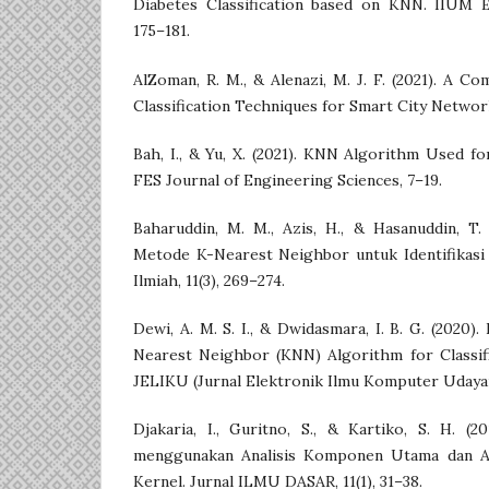
Diabetes Classification based on KNN. IIUM En
175–181.
AlZoman, R. M., & Alenazi, M. J. F. (2021). A Co
Classification Techniques for Smart City Network
Bah, I., & Yu, X. (2021). KNN Algorithm Used fo
FES Journal of Engineering Sciences, 7–19.
Baharuddin, M. M., Azis, H., & Hasanuddin, T. 
Metode K-Nearest Neighbor untuk Identifikasi 
Ilmiah, 11(3), 269–274.
Dewi, A. M. S. I., & Dwidasmara, I. B. G. (2020)
Nearest Neighbor (KNN) Algorithm for Classifi
JELIKU (Jurnal Elektronik Ilmu Komputer Udayana
Djakaria, I., Guritno, S., & Kartiko, S. H. (20
menggunakan Analisis Komponen Utama dan A
Kernel. Jurnal ILMU DASAR, 11(1), 31–38.