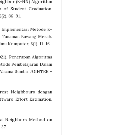
Neighbor (K-NN) Algorithm
n of Student Graduation.
(2), 86–91.
1). Implementasi Metode K-
t Tanaman Bawang Merah.
mu Komputer, 5(1), 11–16.
2021). Penerapan Algoritma
etode Pembelajaran Dalam
 Wacana Sumba. JOINTER -
rest Neighbours dengan
tware Effort Estimation.
rest Neighbors Method on
–37.