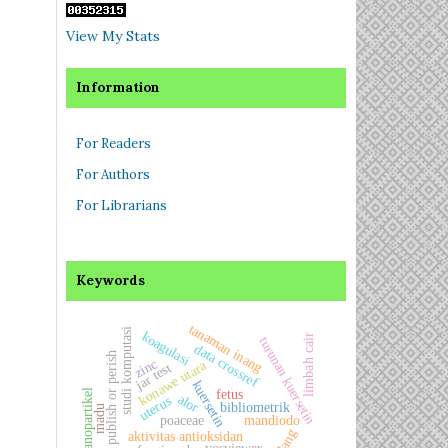
View My Stats
Information
For Readers
For Authors
For Librarians
Keywords
tanaman inang
studi komputasi
koagulasi
limbah cair
turunan kuersetin
data crossref
publish or perish
zinc
konawe utara
jar test
kuersetin
nanopartikel
fetus
alor
uterus
bibliometrik
madu
poaceae
mandiodo
telang
aktivitas antioksidan