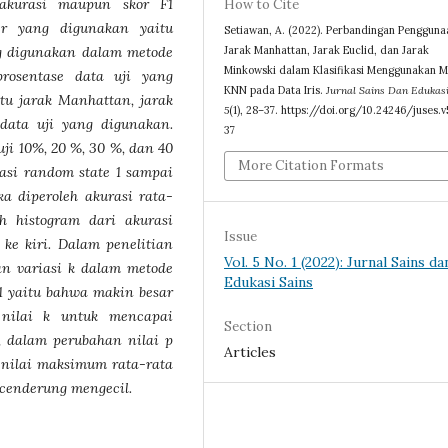
akurasi maupun skor F1
How to Cite
er yang digunakan yaitu
Setiawan, A. (2022). Perbandingan Pengguna
Jarak Manhattan, Jarak Euclid, dan Jarak
ng digunakan dalam metode
Minkowski dalam Klasifikasi Menggunakan 
rosentase data uji yang
KNN pada Data Iris.
Jurnal Sains Dan Edukasi
itu jarak Manhattan, jarak
5
(1), 28–37. https://doi.org/10.24246/juses.v
 data uji yang digunakan.
37
uji 10%, 20 %, 30 %, dan 40
More Citation Formats
asi random state 1 sampai
 diperoleh akurasi rata-
h histogram dari akurasi
Issue
ke kiri. Dalam penelitian
Vol. 5 No. 1 (2022): Jurnal Sains da
an variasi k dalam metode
Edukasi Sains
1 yaitu bahwa makin besar
nilai k untuk mencapai
Section
t, dalam perubahan nilai p
Articles
 nilai maksimum rata-rata
cenderung mengecil.