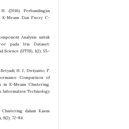
 H. (2016). Perbandingan
e K-Means Dan Fuzzy C-
Component Analysis untuk
ree pada Iris Dataset.
 Science (IJTIS), 1(2), 55–
 Setyadi, H. J., Dwiyanto, F.
erformance Comparison of
s in K-Means Clustering.
in Information Technology
a Clustering dalam Kasus
 9(2), 72–84.