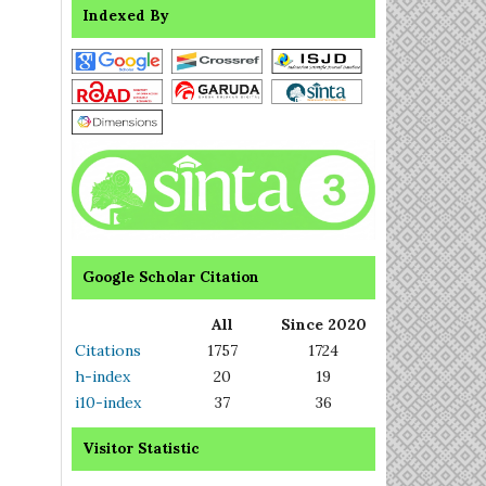
Indexed By
Google Scholar Citation
All
Since 2020
Citations
1757
1724
h-index
20
19
i10-index
37
36
Visitor Statistic