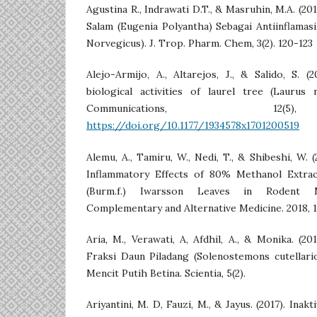
Agustina R., Indrawati D.T., & Masruhin, M.A. (20
Salam (Eugenia Polyantha) Sebagai Antiinflamasi
Norvegicus). J. Trop. Pharm. Chem, 3(2). 120-123
Alejo-Armijo, A., Altarejos, J., & Salido, S. (
biological activities of laurel tree (Laurus 
Communications, 12(5
https://doi.org/10.1177/1934578x1701200519
Alemu, A., Tamiru, W., Nedi, T., & Shibeshi, W. 
Inflammatory Effects of 80% Methanol Extrac
(Burm.f.) Iwarsson Leaves in Rodent M
Complementary and Alternative Medicine. 2018, 1
Aria, M., Verawati, A, Afdhil, A., & Monika. (20
Fraksi Daun Piladang (Solenostemons cutellari
Mencit Putih Betina. Scientia, 5(2).
Ariyantini, M. D, Fauzi, M., & Jayus. (2017). Ina