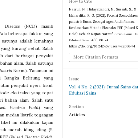
How to Cite
Nazrun, N., Hidayatiandri, N., Susanti, S., &
Mahardika, R. G. (2021). Potensi Stenochlaen
palustris Burm. Sebagai Agen Antiinflamasi
e Disease
(NCD) masih
Berdasarkan Metode Ekstraksi PEF (Pulsed E
Ada beberapa faktor yang
Field): Sebuah Kajian Naratif.
Jurnal Sains Da
Edukasi Sains
,
4
(2), 66–74.
 satunya adalah lemahnya
https://doi.org/10.24246/juses.v4i2p66-74
 yang kurang sehat. Salah
h dari berbagai penyakit
More Citation Formats
 bahan alam. Salah satunya
lustris
Burm.). Tanaman ini
 Bangka Belitung yang
Issue
tan penyakit nyeri, bisul,
Vol. 4 No. 2 (2021): Jurnal Sains da
tode ekstraksi yang tepat
Edukasi Sains
ri bahan alam. Salah satu
Section
sed Electric Field
) yang
Articles
n medan listrik tegangan
ikel ini dilakukan kajian
ucuk merah iding iding (
S.
PEF (
Pulsed Electric Field
).