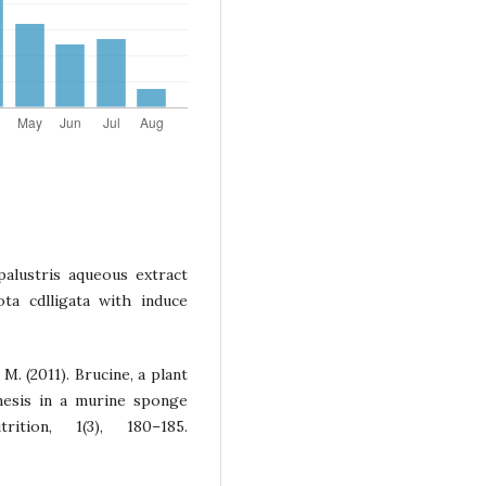
alustris aqueous extract
ta cdlligata with induce
 M. (2011). Brucine, a plant
enesis in a murine sponge
ition, 1(3), 180–185.