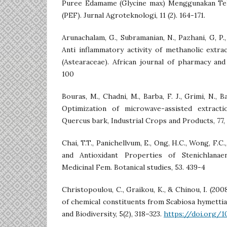
Puree Edamame (Glycine max) Menggunakan Tekn
(PEF). Jurnal Agroteknologi, 11 (2). 164-171.
Arunachalam, G., Subramanian, N., Pazhani, G, P.
Anti inflammatory activity of methanolic extrac
(Astearaceae). African journal of pharmacy and
100
Bouras, M., Chadni, M., Barba, F. J., Grimi, N., Ba
Optimization of microwave-assisted extract
Quercus bark, Industrial Crops and Products, 77
Chai, T.T., Panichellvum, E., Ong, H.C., Wong, F.C
and Antioxidant Properties of Stenichlanaen
Medicinal Fem. Botanical studies, 53. 439-4
Christopoulou, C., Graikou, K., & Chinou, I. (20
of chemical constituents from Scabiosa hymettia
and Biodiversity, 5(2), 318–323.
https://doi.org/1