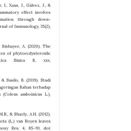
 I., Xaus, J., Gálvez, J., &
flammatory effect involves
ammation through down-
nal of Immunology, 35(2),
 & Bishayee, A. (2020). The
utes of phytoecdysteroids:
tica Sinica B, xxx.
 & Susilo, B. (2019). Studi
ngeringan Bahan terhadap
(Coleus amboinicus L.),
R., & Shazly., A.H. (2012).
ota (L.) van Royen leaves
nosy Res. 4, 85–91. doi: