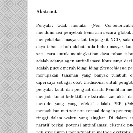
Abstract
Penyakit tidak menular (
Non Communicabl
mendominasi penyebab kematian secara global. 
menyebabkan masyarakat terjangkit NCD, salah
daya tahan tubuh akibat pola hidup masyarakat
satu cara untuk meningkatkan daya tahan tubu
adalah adanya agen antiinflamasi khususnya dari
adalah pucuk merah iding-iding (
Stenochlaena pa
merupakan tanaman yang banyak tumbuh di
dipercaya sebagai obat tradisional untuk pengoba
penyakit kulit, dan penguat darah. Pemilihan me
menjadi kunci kefektifan ekstraksi zat aktif da
metode yang yang efektif adalah PEF (
Pul
memadukan metode non termal dengan penerapa
tinggi dalam waktu yang singkat. Di dalam art
naratif terkai potensi antiinflamasi ekstrak p
palustris
Burm.) menggunakan metode ekstraksi 