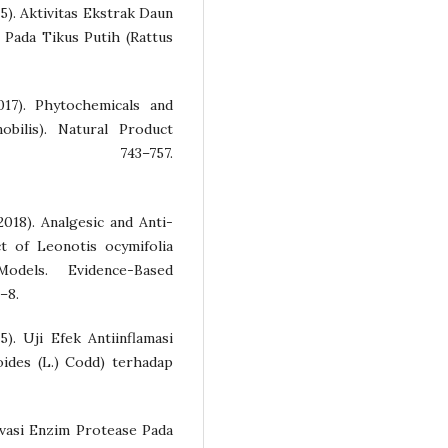
15). Aktivitas Ekstrak Daun
 Pada Tikus Putih (Rattus
2017). Phytochemicals and
nobilis). Natural Product
), 743–757.
(2018). Analgesic and Anti-
t of Leonotis ocymifolia
odels. Evidence-Based
–8.
15). Uji Efek Antiinflamasi
oides (L.) Codd) terhadap
ktivasi Enzim Protease Pada