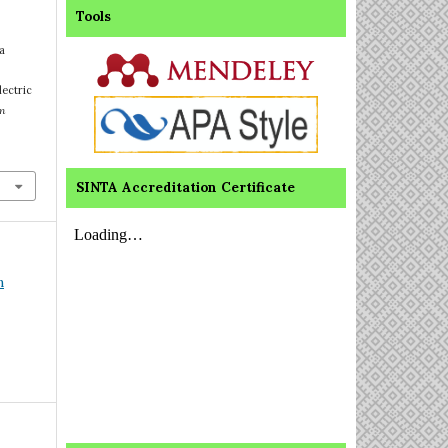
Tools
a
lectric
n
SINTA Accreditation Certificate
n