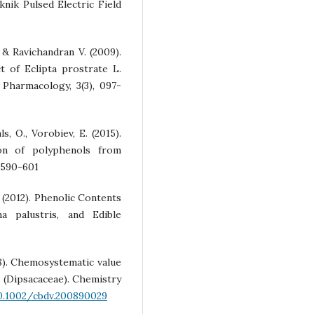
ik Pulsed Electric Field
, & Ravichandran V. (2009).
t of Eclipta prostrate L.
 Pharmacology, 3(3), 097-
ls, O., Vorobiev, E. (2015).
ion of polyphenols from
, 590-601
., (2012). Phenolic Contents
a palustris, and Edible
08). Chemosystematic value
 (Dipsacaceae). Chemistry
0.1002/cbdv.200890029