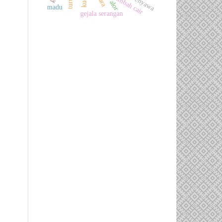
limbah cair
alor
madu
gejala serangan