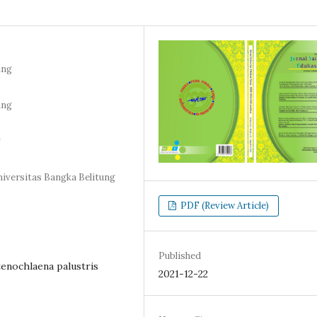
ung
ung
g
niversitas Bangka Belitung
PDF (Review Article)
Published
Stenochlaena palustris
2021-12-22