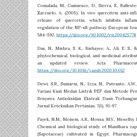
Comalada, M., Camuesco, D., Sierra, S., Ballester,
Zarzuelo, A. (2005). In vivo quercitrin anti-in
release of quercetin, which inhibits infl
regulation of the NF-κB pathway. European Jour
584–592.
https://doi.org/10.1002/eji.200425778
Das, N., Mishra, S. K., Bishayee, A., Ali, E. S.,
phytochemical, biological, and medicinal attrib
an updated review. Acta Pharmaceu
https://doi.org/10.1016/j.apsb.2020.10.012
Dewi, S.R., Sumarni, N., Izza, N., Putranto, A.W.,
Variasi Kuat Medan Listrik PEF dan Metode Pe
Senyawa Antioksidan Ekstrak Daun Torbangun 
Jurnal Keteknikan Pertanian, 7(1), 91-97
Fayek, N.M., Monem, A.R., Mossa, M.Y., Meselhy, M.
Chemical and biological study of Manilkara zap
(Sapotaceae) cultivated in Egypt. Pharmacog