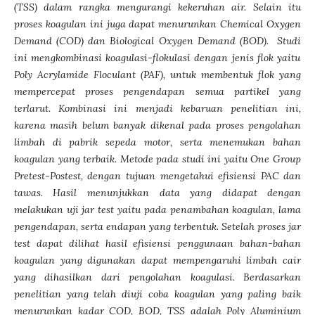
(TSS) dalam rangka mengurangi kekeruhan air. Selain itu
proses koagulan ini juga dapat menurunkan Chemical Oxygen
Demand (COD) dan Biological Oxygen Demand (BOD). Stud
i
ini mengkombinasi
k
oagulasi
-flokulasi dengan jenis flok yaitu
Poly Acrylamide Floculant (PAF), untuk membentuk flok yang
mempercepat proses pengendapan semua partikel
yang
terlarut.
Kombinasi ini menjadi kebaruan penelitian ini,
karena masih belum banyak dikenal pada proses pengolahan
limbah di pabrik sepeda motor, serta menemukan bahan
koagulan yang terbaik.
Metode pada stud
i
ini
yaitu One Group
Pretest
-
Postest, dengan tujuan mengetahui efisiensi PAC dan
tawas. Hasil menunjukkan
d
ata
yang didapat dengan
melakukan uji jar test
yaitu pada
penambahan koagulan, lama
pengendapan
,
serta endapan yang terbentuk. Setelah
proses
jar
test
d
apat dilihat hasil
e
fisiensi penggunaan bahan-bahan
koagulan yang digunakan dapat mempengaruhi limbah cair
yang dihasilkan dari pengolahan koagulasi
. B
erdasarkan
penelitian yang telah diuji coba koagulan yang paling baik
menurunkan kadar COD, BOD
, TSS
adalah Poly Aluminium