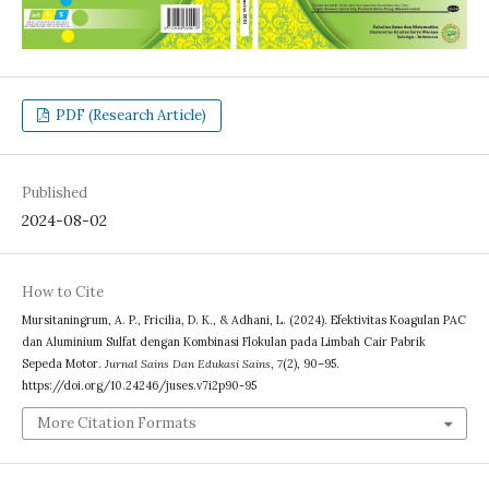
PDF (Research Article)
Published
2024-08-02
How to Cite
Mursitaningrum, A. P., Fricilia, D. K., & Adhani, L. (2024). Efektivitas Koagulan PAC
dan Aluminium Sulfat dengan Kombinasi Flokulan pada Limbah Cair Pabrik
Sepeda Motor.
Jurnal Sains Dan Edukasi Sains
,
7
(2), 90–95.
https://doi.org/10.24246/juses.v7i2p90-95
More Citation Formats