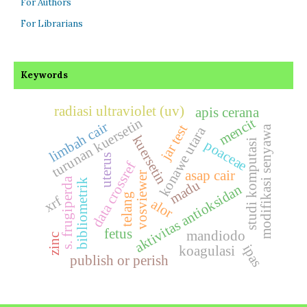
For Authors
For Librarians
Keywords
radiasi ultraviolet (uv)
apis cerana
mencit
turunan kuersetin
limbah cair
jar test
modifikasi senyawa
konawe utara
kuersetin
studi komputasi
poaceae
uterus
data crossref
asap cair
vosviewer
s. frugiperda
bibliometrik
madu
aktivitas antioksidan
telang
xrf
alor
fetus
mandiodo
zinc
ipas
koagulasi
publish or perish