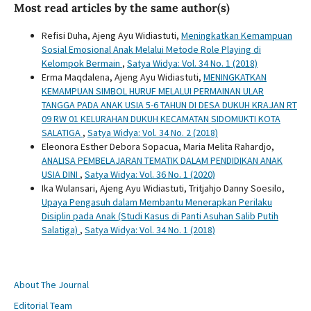
Most read articles by the same author(s)
Refisi Duha, Ajeng Ayu Widiastuti,
Meningkatkan Kemampuan
Sosial Emosional Anak Melalui Metode Role Playing di
Kelompok Bermain
,
Satya Widya: Vol. 34 No. 1 (2018)
Erma Maqdalena, Ajeng Ayu Widiastuti,
MENINGKATKAN
KEMAMPUAN SIMBOL HURUF MELALUI PERMAINAN ULAR
TANGGA PADA ANAK USIA 5-6 TAHUN DI DESA DUKUH KRAJAN RT
09 RW 01 KELURAHAN DUKUH KECAMATAN SIDOMUKTI KOTA
SALATIGA
,
Satya Widya: Vol. 34 No. 2 (2018)
Eleonora Esther Debora Sopacua, Maria Melita Rahardjo,
ANALISA PEMBELAJARAN TEMATIK DALAM PENDIDIKAN ANAK
USIA DINI
,
Satya Widya: Vol. 36 No. 1 (2020)
Ika Wulansari, Ajeng Ayu Widiastuti, Tritjahjo Danny Soesilo,
Upaya Pengasuh dalam Membantu Menerapkan Perilaku
Disiplin pada Anak (Studi Kasus di Panti Asuhan Salib Putih
Salatiga)
,
Satya Widya: Vol. 34 No. 1 (2018)
About The Journal
Editorial Team