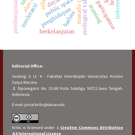
pembangunan pariwisata
community participation
ecological values
manado city
indonesia
public space
intoleransi
stunting
penghidupan
baduta
berkelanjutan
Editorial Office:
Gedung G Lt. 4 - Fakultas Interdisiplin Universitas Kristen
Satya Wacana
Jl. Diponegoro No. 52-60 Kota Salatiga 50711Jawa Tengah-
Indonesia
E-mail: jurnal.kritis@uksw.edu
Kritis is licensed under a
Creative Commons Attribution
4.0 International License
.