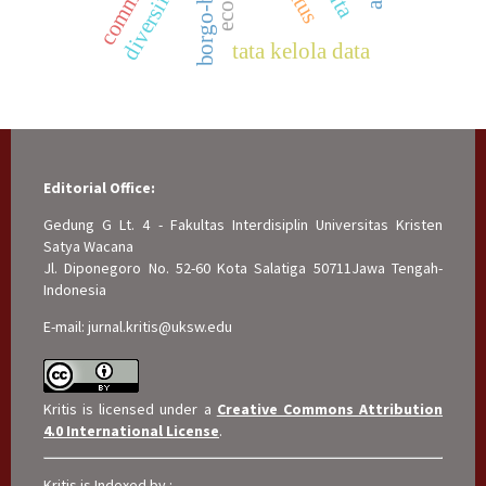
diversifikasi
tata kelola data
Editorial Office:
Gedung G Lt. 4 - Fakultas Interdisiplin Universitas Kristen
Satya Wacana
Jl. Diponegoro No. 52-60 Kota Salatiga 50711Jawa Tengah-
Indonesia
E-mail: jurnal.kritis@uksw.edu
Kritis is licensed under a
Creative Commons Attribution
4.0 International License
.
Kritis is Indexed by :