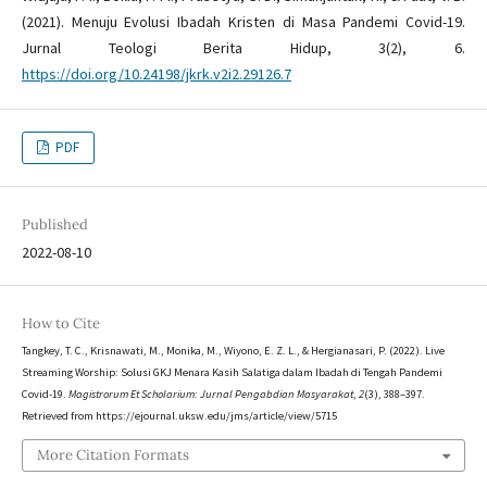
(2021). Menuju Evolusi Ibadah Kristen di Masa Pandemi Covid-19.
Jurnal Teologi Berita Hidup, 3(2), 6.
https://doi.org/10.24198/jkrk.v2i2.29126.7
PDF
Published
2022-08-10
How to Cite
Tangkey, T. C., Krisnawati, M., Monika, M., Wiyono, E. Z. L., & Hergianasari, P. (2022). Live
Streaming Worship: Solusi GKJ Menara Kasih Salatiga dalam Ibadah di Tengah Pandemi
Covid-19.
Magistrorum Et Scholarium: Jurnal Pengabdian Masyarakat
,
2
(3), 388–397.
Retrieved from https://ejournal.uksw.edu/jms/article/view/5715
More Citation Formats