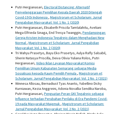
Putri Hergianasari,
Electoral Distancing: Alternatif
Penyelenggaraan Pemilihan Kepala Daerah 2020 Ditengah
Covid-19 Di Indonesia
,
Magistrorum et Scholarium: Jurnal
Pengabdian Masyarakat: Vol. 1 No. 1 (2020)
Putri Hergianasari, Elisabeth Priscila Tamtalahitu, Aveliani
Mega Elfrieda Sinaga, End Tresya Twanggin,
Pendampingan:
Gereja Kristen Indonesia Tegalrejo dalam Menghadapi New
Normal
,
Magistrorum et Scholarium: Jurnal Pengabdian
Masyarakat: Vol. 1 No. 2 (2020)
Tri Wahyu Prasetyo, Bayu Eko Prasetyo, Aulya Rafly Salsabil,
Sherin Natasya Priscilla, Deiva Olivia Yuliana Rolos, Putri
Hergianasari,
Video Iklan Layanan Masyarakat Komisi
Pemilihan Umum Kabupaten Semarang sebagai Media
Sosialisasi kepada Kaum Pemilih Pemula
,
Magistrorum et
Scholarium: Jurnal Pengabdian Masyarakat: Vol. 2 No. 2 (2021)
Winnesa Allosau, Bernadiust Tyas Ananto, Yubellino Dicky
Kurniawan, Kezia Anggreini, Adonia Novallia Sendika Naroba,
Putri Hergianasari,
Penguatan Peran GKI Tegalrejo sebagai
Influence terhadap Perubahan Perilaku di Era Pandemi Covid-
19 pada Masyarakat Majemuk
,
Magistrorum et Scholarium:
Jurnal Pengabdian Masyarakat: Vol. 2 No. 2 (2021)
Geraldus Hugo Prasetyo, Khoirun Nisain Nafiah, Ninda Aulia