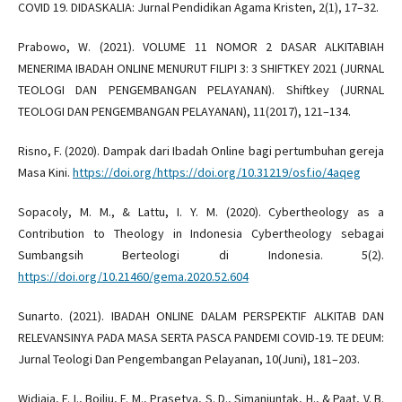
COVID 19. DIDASKALIA: Jurnal Pendidikan Agama Kristen, 2(1), 17–32.
Prabowo, W. (2021). VOLUME 11 NOMOR 2 DASAR ALKITABIAH
MENERIMA IBADAH ONLINE MENURUT FILIPI 3: 3 SHIFTKEY 2021 (JURNAL
TEOLOGI DAN PENGEMBANGAN PELAYANAN). Shiftkey (JURNAL
TEOLOGI DAN PENGEMBANGAN PELAYANAN), 11(2017), 121–134.
Risno, F. (2020). Dampak dari Ibadah Online bagi pertumbuhan gereja
Masa Kini.
https://doi.org/https://doi.org/10.31219/osf.io/4aqeg
Sopacoly, M. M., & Lattu, I. Y. M. (2020). Cybertheology as a
Contribution to Theology in Indonesia Cybertheology sebagai
Sumbangsih Berteologi di Indonesia. 5(2).
https://doi.org/10.21460/gema.2020.52.604
Sunarto. (2021). IBADAH ONLINE DALAM PERSPEKTIF ALKITAB DAN
RELEVANSINYA PADA MASA SERTA PASCA PANDEMI COVID-19. TE DEUM:
Jurnal Teologi Dan Pengembangan Pelayanan, 10(Juni), 181–203.
Widjaja, F. I., Boiliu, F. M., Prasetya, S. D., Simanjuntak, H., & Paat, V. B.