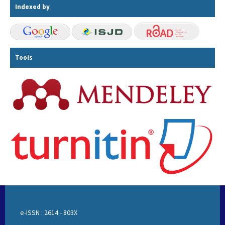
Indexed by
Tools
e-ISSN : 2614 - 803X