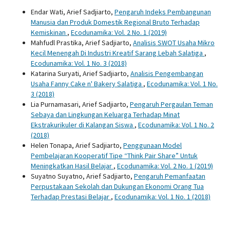
Endar Wati, Arief Sadjiarto,
Pengaruh Indeks Pembangunan
Manusia dan Produk Domestik Regional Bruto Terhadap
Kemiskinan
,
Ecodunamika: Vol. 2 No. 1 (2019)
Mahfudl Prastika, Arief Sadjiarto,
Analisis SWOT Usaha Mikro
Kecil Menengah Di Industri Kreatif Sarang Lebah Salatiga
,
Ecodunamika: Vol. 1 No. 3 (2018)
Katarina Suryati, Arief Sadjiarto,
Analisis Pengembangan
Usaha Fanny Cake n' Bakery Salatiga
,
Ecodunamika: Vol. 1 No.
3 (2018)
Lia Purnamasari, Arief Sadjiarto,
Pengaruh Pergaulan Teman
Sebaya dan Lingkungan Keluarga Terhadap Minat
Ekstrakurikuler di Kalangan Siswa
,
Ecodunamika: Vol. 1 No. 2
(2018)
Helen Tonapa, Arief Sadjiarto,
Penggunaan Model
Pembelajaran Kooperatif Tipe “Think Pair Share” Untuk
Meningkatkan Hasil Belajar
,
Ecodunamika: Vol. 2 No. 1 (2019)
Suyatno Suyatno, Arief Sadjiarto,
Pengaruh Pemanfaatan
Perpustakaan Sekolah dan Dukungan Ekonomi Orang Tua
Terhadap Prestasi Belajar
,
Ecodunamika: Vol. 1 No. 1 (2018)