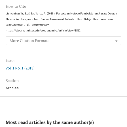
How to Cite
Listyaningsih, S., & Sadjiarto, A. (2018). Perbedaan Metode Pembelajaran Jigsaw Dengan
Metode Pembelajaran Team Games Turnament Terhadap Hasil Belajar Kewirausahaan.
Ecodunamika
,
1
(1). Retrieved from
https://ejournal.uksw.edu/ecodunamika/article/view/1521
More Citation Formats
Issue
Vol. 1 No. 1 (2018)
Section
Articles
Most read articles by the same author(s)