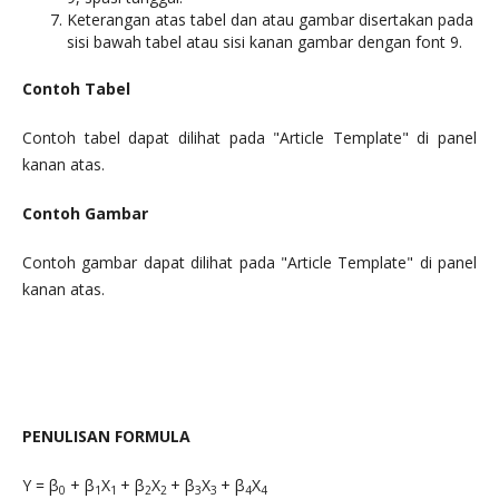
Keterangan atas tabel dan atau gambar disertakan pada
sisi bawah tabel atau sisi kanan gambar dengan font 9.
Contoh Tabel
Contoh tabel dapat dilihat pada "Article Template" di panel
kanan atas.
Contoh Gambar
Contoh gambar dapat dilihat pada "Article Template" di panel
kanan atas.
PENULISAN FORMULA
Y = β
+ β
X
+ β
X
+ β
X
+ β
X
0
1
1
2
2
3
3
4
4