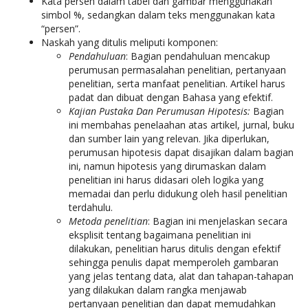
Kata persen dalam tabel dan gambar menggunakan
simbol %, sedangkan dalam teks menggunakan kata
“persen”.
Naskah yang ditulis meliputi komponen:
Pendahuluan
: Bagian pendahuluan mencakup
perumusan permasalahan penelitian, pertanyaan
penelitian, serta manfaat penelitian. Artikel harus
padat dan dibuat dengan Bahasa yang efektif.
Kajian Pustaka Dan Perumusan Hipotesis:
Bagian
ini membahas penelaahan atas artikel, jurnal, buku
dan sumber lain yang relevan. Jika diperlukan,
perumusan hipotesis dapat disajikan dalam bagian
ini, namun hipotesis yang dirumaskan dalam
penelitian ini harus didasari oleh logika yang
memadai dan perlu didukung oleh hasil penelitian
terdahulu.
Metoda penelitian
: Bagian ini menjelaskan secara
eksplisit tentang bagaimana penelitian ini
dilakukan, penelitian harus ditulis dengan efektif
sehingga penulis dapat memperoleh gambaran
yang jelas tentang data, alat dan tahapan-tahapan
yang dilakukan dalam rangka menjawab
pertanyaan penelitian dan dapat memudahkan