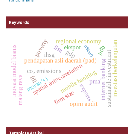
Keywords
poverty
regional economy
investasi berkelanjutan
asean
lisa
pdb
ekspor
inovasi model bisnis
gdp
sustainable investment
ihsg
pendapatan asli daerah (pad)
internet banking
spatial autocorrelation
co₂ emissions
mobile banking
malang raya
fdi
moran’s i
pma
exports
firm size
opini audit
Template Artikel