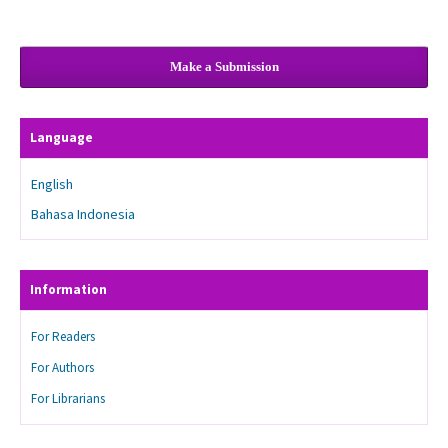
Make a Submission
Language
English
Bahasa Indonesia
Information
For Readers
For Authors
For Librarians