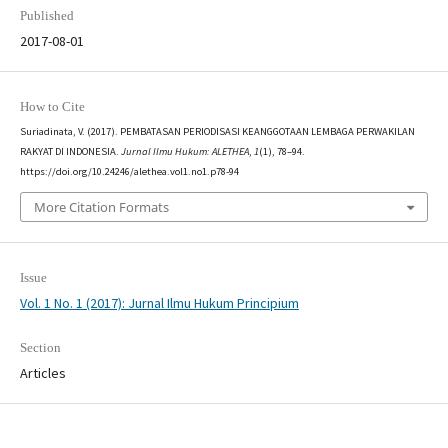
Published
2017-08-01
How to Cite
Suriadinata, V. (2017). PEMBATASAN PERIODISASI KEANGGOTAAN LEMBAGA PERWAKILAN
RAKYAT DI INDONESIA.
Jurnal Ilmu Hukum: ALETHEA
,
1
(1), 78–94.
https://doi.org/10.24246/alethea.vol1.no1.p78-94
More Citation Formats
Issue
Vol. 1 No. 1 (2017): Jurnal Ilmu Hukum Principium
Section
Articles