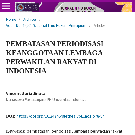
Home
/
Archives
/
Vol. 1 No. 1 (2017): Jurnal Ilmu Hukum Principium
/
Articles
PEMBATASAN PERIODISASI
KEANGGOTAAN LEMBAGA
PERWAKILAN RAKYAT DI
INDONESIA
Vincent Suriadinata
Mahasiswa Pascasarjana FH Universitas Indonesia
https://doi.org/10.24246/alethea.vol1.no1.p78-94
DOI:
pembatasan, periodisasi, lembaga perwakilan rakyat
Keywords: