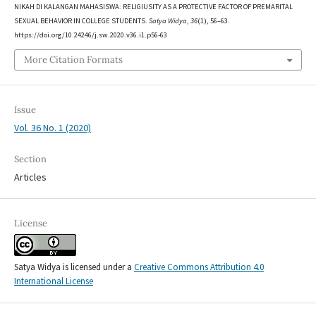
NIKAH DI KALANGAN MAHASISWA: RELIGIUSITY AS A PROTECTIVE FACTOR OF PREMARITAL
SEXUAL BEHAVIOR IN COLLEGE STUDENTS.
Satya Widya
,
36
(1), 56–63.
https://doi.org/10.24246/j.sw.2020.v36.i1.p56-63
More Citation Formats
Issue
Vol. 36 No. 1 (2020)
Section
Articles
License
Satya Widya is licensed under a
Creative Commons Attribution 4.0
International License