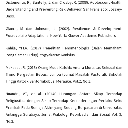
Diclemente, R., Santelly, J. dan Crosby, R. (2009). Adolescent Health:
Understanding and Preventing Risk Behavior. San Fransisco: Jossey-
Bass.
Glanrs, M dan Johnson, J. (2002). Resilience & Development:
Positive Life Adaptations. New York: Kluwer Academic Publishers
Kahija, YFLA. (2017) Penelitian Fenomenologis (Jalan Memahami
Pengalaman Hidup). Yogyakarta: Kanisius.
Makasau, R. (2013) Orang Muda Katolik: Antara Moralitas Seksual dan
Trend Pergaulan Bebas. Jumpa (Jurnal Masalah Pastoral). Sekolah
Tinggi Katolik Santo Yakobus. Merauke. Vol.2, No.1.
Nuandri, V.T, et al. (20140 Hubungan Antara Sikap Terhadap
Religiusitas dengan Sikap Terhadap Kecenderungan Perilaku Seks
Pranikah Pada Remaja Akhir yang Sedang Berpacaran di Universitas
Airlangga Surabaya. Jurnal Psikologi Kepribadian dan Sosial. Vol. 3,
No.2.