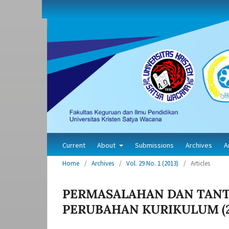
Current
About
Submissions
Archives
A
Home
/
Archives
/
Vol. 29 No. 1 (2013)
/
Articles
PERMASALAHAN DAN TAN
PERUBAHAN KURIKULUM (2