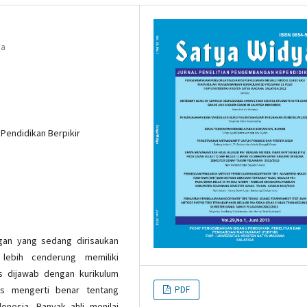
na
Pendidikan Berpikir
gan yang sedang dirisaukan
lebih cenderung memiliki
s dijawab dengan kurikulum
s mengerti benar tentang
PDF
nesia. Banyak ahli menilai