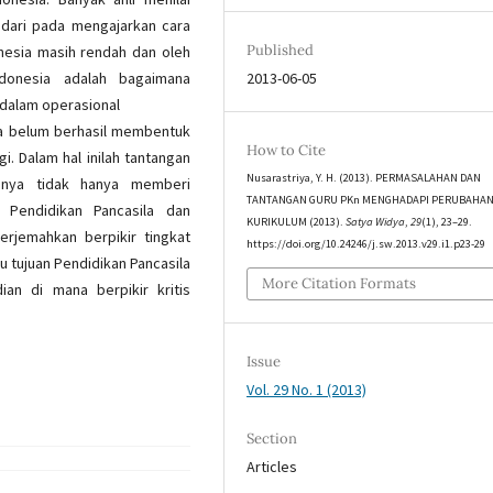
n dari pada mengajarkan cara
Published
donesia masih rendah dan oleh
ndonesia adalah bagaimana
2013-06-05
 dalam operasional
ya belum berhasil membentuk
How to Cite
i. Dalam hal inilah tantangan
Nusarastriya, Y. H. (2013). PERMASALAHAN DAN
hnya tidak hanya memberi
TANTANGAN GURU PKn MENGHADAPI PERUBAHA
 Pendidikan Pancasila dan
KURIKULUM (2013).
Satya Widya
,
29
(1), 23–29.
rjemahkan berpikir tingkat
https://doi.org/10.24246/j.sw.2013.v29.i1.p23-29
u tujuan Pendidikan Pancasila
More Citation Formats
n di mana berpikir kritis
Issue
Vol. 29 No. 1 (2013)
Section
Articles