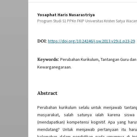
Yosaphat Haris Nusarastriya
Program Studi S1 PPKn FKIP Universitas Kristen Satya Waca
DOI:
https://doi.org/10.24246/j.sw.2013.v29.i1.p23-29
Keywords:
Perubahan Kurikulum, Tantangan Guru dan 
Kewarganegaraan.
Abstract
Perubahan kurikulum selalu untuk menjawab tantan
masyarakat, salah satunya ialah karena siswa 
(mendapatkan) kompetensi kognitif. Apa yang haru
mendatang? Untuk menjawab pertanyaan itu haru
kelemahan dalam pendidikan pada umumnya di Indo