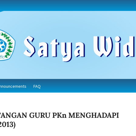
nnouncements
FAQ
TANGAN GURU PKn MENGHADAPI
013)