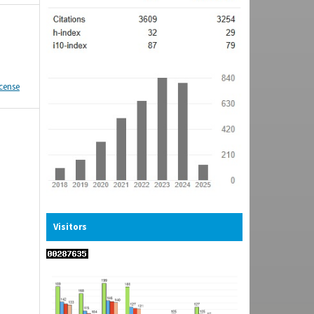
icense
Visitors