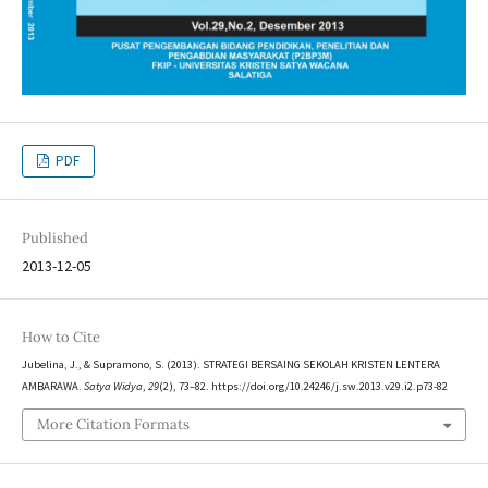
PDF
Published
2013-12-05
How to Cite
Jubelina, J., & Supramono, S. (2013). STRATEGI BERSAING SEKOLAH KRISTEN LENTERA
AMBARAWA.
Satya Widya
,
29
(2), 73–82. https://doi.org/10.24246/j.sw.2013.v29.i2.p73-82
More Citation Formats