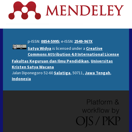
p-ISSN:
0854-5995
; e-ISSN:
2549-967X
Satya Widya
is licensed under a
Creative
Commons Attribution 4.0 International License
Fakultas Keguruan dan Ilmu Pendidikan
,
Universitas
Kristen Satya Wacana
Jalan Diponegoro 52-60
Salatiga
, 50711,
Jawa Tengah
,
Indonesia