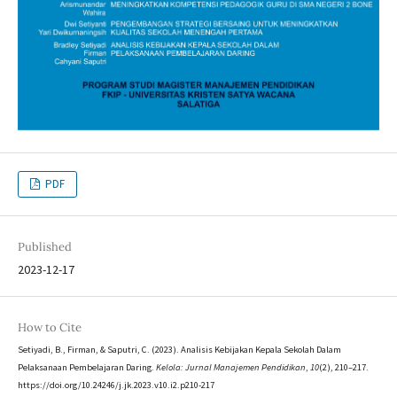
PDF
Published
2023-12-17
How to Cite
Setiyadi, B., Firman, & Saputri, C. (2023). Analisis Kebijakan Kepala Sekolah Dalam
Pelaksanaan Pembelajaran Daring.
Kelola: Jurnal Manajemen Pendidikan
,
10
(2), 210–217.
https://doi.org/10.24246/j.jk.2023.v10.i2.p210-217