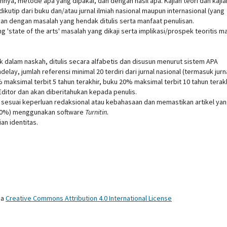
nya, metode apa yang dipakai, dan dengan hasil apa. Kajian teori dan kajia
ikutip dari buku dan/atau jurnal ilmiah nasional maupun internasional (yang
evan dengan masalah yang hendak ditulis serta manfaat penulisan.
ng 'state of the arts' masalah yang dikaji serta implikasi/prospek teoritis m
k dalam naskah, ditulis secara alfabetis dan disusun menurut sistem APA
lay, jumlah referensi minimal 20 terdiri dari jurnal nasional (termasuk jurn
% maksimal terbit 5 tahun terakhir, buku 20% maksimal terbit 10 tahun terakh
Editor dan akan diberitahukan kepada penulis.
 sesuai keperluan redaksional atau kebahasaan dan memastikan artikel ya
l 20%) menggunakan software
Turnitin
.
an identitas.
 a
Creative Commons Attribution 4.0 International License