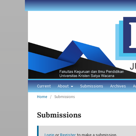
Current
About
Submissions
Archives
A
Home
/
Submissions
Submissions
Login
or
Register
to make a submission.