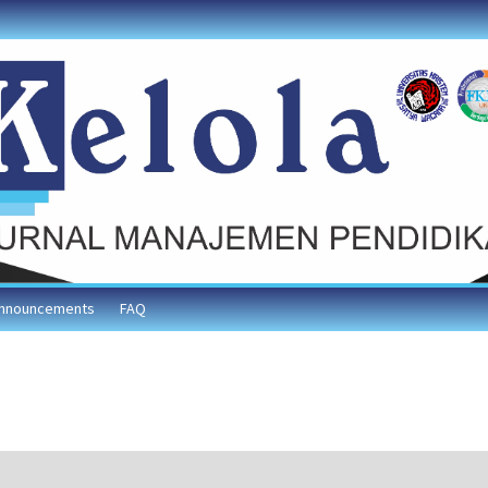
nnouncements
FAQ