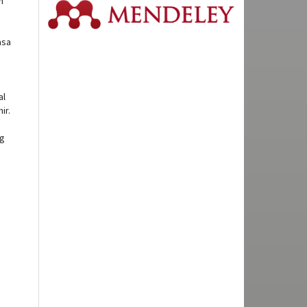
n
asa
al
ir.
ng