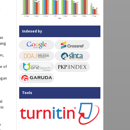
l
Indexed by
an
yang
an,
e of
ngan
Tools
al
ir.
r