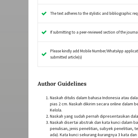
The text adheres to the stylistic and bibliographic re
If submitting to a peer-reviewed section of the journal
Please kindly add Mobile Number/WhatsApp applicati
submitted article(s)
Author Guidelines
Naskah ditulis dalam bahasa Indonesia atau dal
pias 2 cm. Naskah dikirim secara online dalam
Kelola.
Naskah yang sudah pernah dipresentasikan dala
Naskah disertai abstrak dan kata kunci dalam b
penulisan, jenis penelitian, subyek penelitian, t
ada). Kata kunci sekurang-kurangnya 3 kata dan