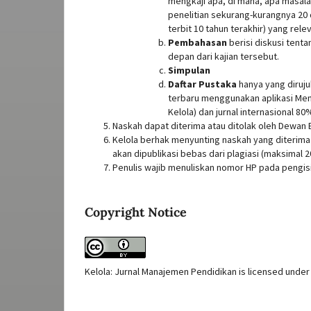
mengkaji apa, di mana, apa masalah
penelitian sekurang-kurangnya 20 d
terbit 10 tahun terakhir) yang rel
Pembahasan
berisi diskusi tenta
depan dari kajian tersebut.
Simpulan
Daftar Pustaka
hanya yang diruju
terbaru menggunakan aplikasi Mende
Kelola) dan jurnal internasional 80
Naskah dapat diterima atau ditolak oleh Dewan 
Kelola berhak menyunting naskah yang diterima
akan dipublikasi bebas dari plagiasi (maksima
Penulis wajib menuliskan nomor HP pada pengisi
Copyright Notice
Kelola: Jurnal Manajemen Pendidikan is licensed under