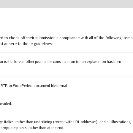
d to check off their submission's compliance with all of the following items
ot adhere to these guidelines.
r is it before another journal for consideration (or an explanation has been
, RTF, or WordPerfect document file format.
rovided.
s italics, rather than underlining (except with URL addresses); and all illustrations,
ppropriate points, rather than at the end.