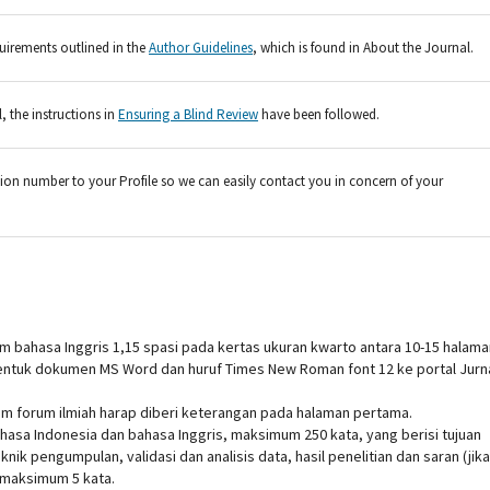
quirements outlined in the
Author Guidelines
, which is found in About the Journal.
, the instructions in
Ensuring a Blind Review
have been followed.
on number to your Profile so we can easily contact you in concern of your
am bahasa Inggris 1,15 spasi pada kertas ukuran kwarto antara 10-15 halama
 bentuk dokumen MS Word dan huruf Times New Roman font 12 ke portal Jurn
m forum ilmiah harap diberi keterangan pada halaman pertama.
ahasa Indonesia dan bahasa Inggris, maksimum 250 kata, yang berisi tujuan
eknik pengumpulan, validasi dan analisis data, hasil penelitian dan saran (jika
 maksimum 5 kata.