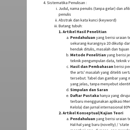
Sistematika Penulisan :
Judul, nama penulis (tanpa gelar) dan afi
penulis
Abstrak dan kata kunci (keyword)
Batang tubuh:
1. Artikel Hasil Penelitian
Pendahuluan
yang berisi uraian t
sekurang-kurangnya 20 dikutip dar
hendak ditulis, masalah dan tujuan
Metode Penelitian
yang berisi j
teknik pengumpulan data, teknik va
Hasil dan Pembahasan
berisi pe
the arts' masalah yang diteliti se
tersebut. Tabel dan gambar yang m
yang jelas, tanpa menyebut identi
Simpulan dan Saran
Daftar Pustaka
hanya yang diruju
terbaru menggunakan aplikasi Mende
Kelola) dan jurnal internasional 80
2. Artikel Konseptual/Kajian Teori
Pendahuluan
yang berisi uraian 
Hal-hal yang baru (novelty) / ‘state