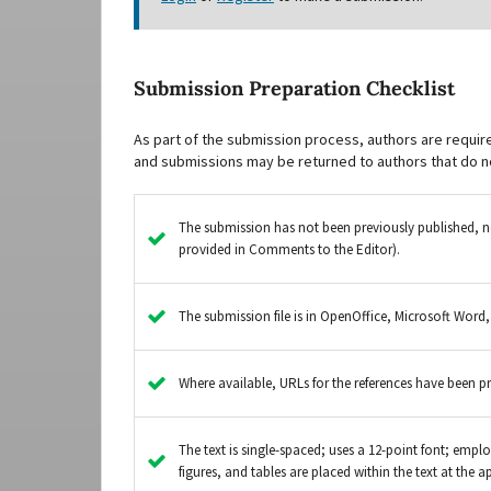
Submission Preparation Checklist
As part of the submission process, authors are require
and submissions may be returned to authors that do n
The submission has not been previously published, no
provided in Comments to the Editor).
The submission file is in OpenOffice, Microsoft Word
Where available, URLs for the references have been p
The text is single-spaced; uses a 12-point font; employ
figures, and tables are placed within the text at the a