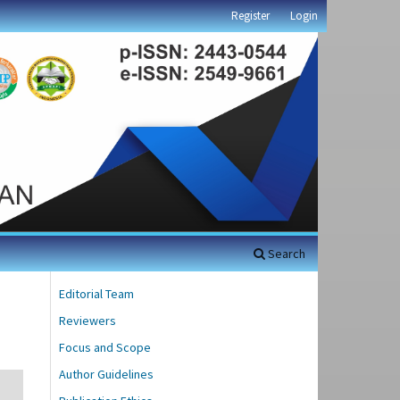
Register
Login
Search
Editorial Team
Reviewers
Focus and Scope
Author Guidelines