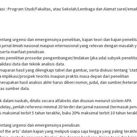
liasi : Program Studi/Fakultas, atau Sekolah/Lembaga dan Alamat surel/emai
entang urgensi dan emergensinya penelitian, kajian teori dan kajian peneliti
i jurnal ilmiah nasional maupun internasional yang relevan dengan masalah 
 serta manfaat penulisan.
enis penelitian prosedur pengembangan/tindakan (jika ada) subyek peneliti
lidasi data dan teknik analisis data.
maparan hasil yang dilengkapi tabel dan gambar, serta diskusi tentang 'stat
rta implikasi/prospek teoritis maupun praktis masa depan dari penelitian
erupakan hasil analisis akhir harus diberi nomor, judul, dan sumber/ketera
tas sumber data.
k dalam naskah, ditulis secara alfabetis dan disusun menurut sistem APA
lay, jumlah referensi minimal 20 terdiri dari jurnal nasional (termasuk jurn
% maksimal terbit 5 tahun terakhir, buku 20% maksimal terbit 10 tahun terakh
tentang urgensi dan emergensinya penulisan.
 of the arts’ dalam kajian yang meliputi siapa saja hingga yang paling terakhi