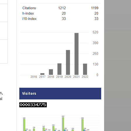
n,
Visitors
al