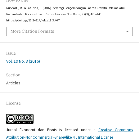
How to Cite
Rusdarti, R., & Fafurida, F. (2016). Strategi Pengembangan Daerah Growth Pole melalui
Pemanfaatan Potensi Lokal.
Jurnal Ekonomi Dan Bisnis
,
19
(3), 425–440.
https://doi.org/10.24914/jeb.v19i3.467
More Citation Formats
Issue
Vol. 19 No. 3 (2016)
Section
Articles
License
Jurnal Ekonomi dan Bisnis is licensed under a
Creative Commons
Attribution-NonCommercial-ShareAlike 4.0 International License