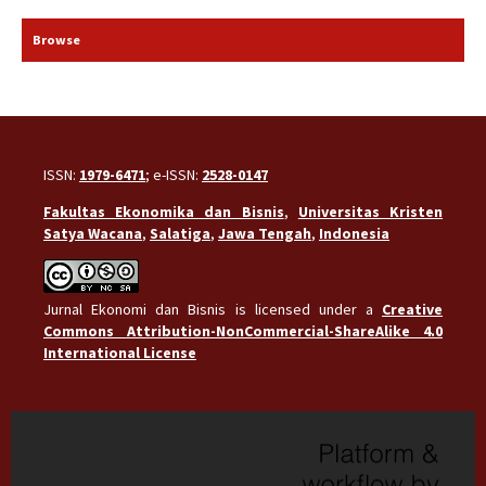
Browse
ISSN:
1979-6471
; e-ISSN:
2528-0147
Fakultas Ekonomika dan Bisnis
,
Universitas Kristen
Satya Wacana
,
Salatiga
,
Jawa Tengah
,
Indonesia
Jurnal Ekonomi dan Bisnis is licensed under a
Creative
Commons Attribution-NonCommercial-ShareAlike 4.0
International License