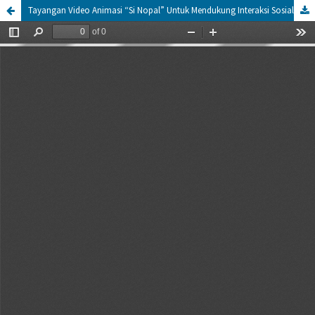
Tayangan Video Animasi “Si Nopal” Untuk Mendukung Interaksi Sosial Siswa Sekolah Dasar