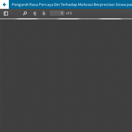
Pengaruh Rasa Percaya Diri Terhadap Motivasi Berprestasi Siswa pad