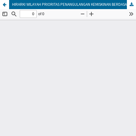
HIRARKI WILAYAH PRIORITAS PENANGULANGAN KEMISKINAN BERDASARKAN INFRASTRUKTUR DASAR DI KECAMATAN ARGOMULYO, SALATIGA TAHUN 2020