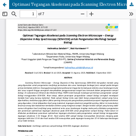
Optimasi Tegangan Akselerasi pada Scanning Electron Microscope – Energy Dispersive X-Ray Spectroscopy (SEM-EDX) untuk Pengamatan Morfologi Sampel Biologi