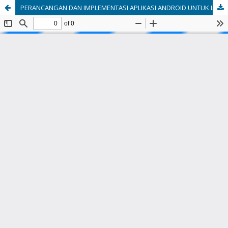
PERANCANGAN DAN IMPLEMENTASI APLIKASI ANDROID UNTUK LAYANAN INFORMASI PARIWISATA