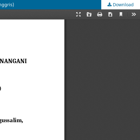
ggris)
Download