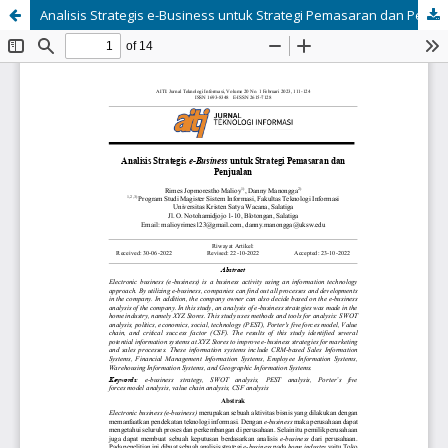
Analisis Strategis e-Business untuk Strategi Pemasaran dan Penjualan