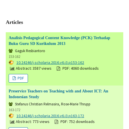
Articles
Analisis Pedagogical Content Knowledge (PCK) Terhadap
Buku Guru SD Kurikulum 2013
Gaguk Resbiantoro
153-162
DOI:
10.24246/j.scholaria.2016.v6.i3.p153-162
Abstract: 3587 views
PDF: 4060 downloads
PDF
Preservice Teachers on Teaching with and About ICT: An
Indonesian Study
Stefanus Christian Relmasira, Rose-Marie Thrupp
163-172
DOI:
10.24246/j.scholaria.2016.v6.i3.p163-172
Abstract: 773 views
PDF: 752 downloads