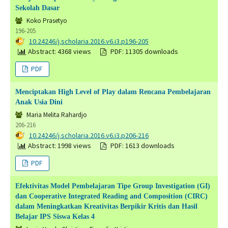
Sekolah Dasar
Koko Prasetyo
196-205
DOI:
10.24246/j.scholaria.2016.v6.i3.p196-205
Abstract: 4368 views
PDF: 11305 downloads
PDF
Menciptakan High Level of Play dalam Rencana Pembelajaran
Anak Usia Dini
Maria Melita Rahardjo
206-216
DOI:
10.24246/j.scholaria.2016.v6.i3.p206-216
Abstract: 1998 views
PDF: 1613 downloads
PDF
Efektivitas Model Pembelajaran Tipe Group Investigation (GI)
dan Cooperative Integrated Reading and Composition (CIRC)
dalam Meningkatkan Kreativitas Berpikir Kritis dan Hasil
Belajar IPS Siswa Kelas 4