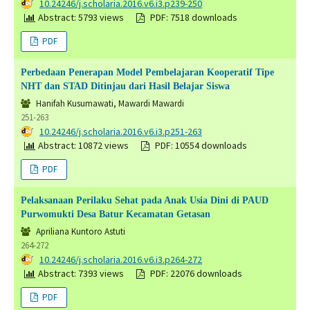
DOI:
10.24246/j.scholaria.2016.v6.i3.p239-250
Abstract: 5793 views
PDF: 7518 downloads
PDF
Perbedaan Penerapan Model Pembelajaran Kooperatif Tipe
NHT dan STAD Ditinjau dari Hasil Belajar Siswa
Hanifah Kusumawati, Mawardi Mawardi
251-263
DOI:
10.24246/j.scholaria.2016.v6.i3.p251-263
Abstract: 10872 views
PDF: 10554 downloads
PDF
Pelaksanaan Perilaku Sehat pada Anak Usia Dini di PAUD
Purwomukti Desa Batur Kecamatan Getasan
Apriliana Kuntoro Astuti
264-272
DOI:
10.24246/j.scholaria.2016.v6.i3.p264-272
Abstract: 7393 views
PDF: 22076 downloads
PDF