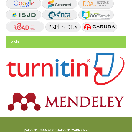
Tools
p-ISSN: 2088-3439; e-ISSN:
2549-9653