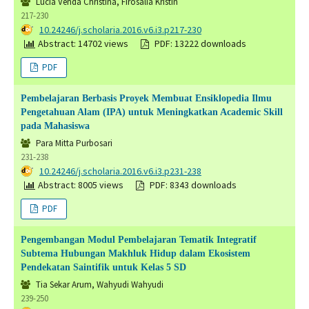
Lucia Venda Christina, Firosalia Kristin
217-230
DOI:
10.24246/j.scholaria.2016.v6.i3.p217-230
Abstract: 14702 views
PDF: 13222 downloads
PDF
Pembelajaran Berbasis Proyek Membuat Ensiklopedia Ilmu
Pengetahuan Alam (IPA) untuk Meningkatkan Academic Skill
pada Mahasiswa
Para Mitta Purbosari
231-238
DOI:
10.24246/j.scholaria.2016.v6.i3.p231-238
Abstract: 8005 views
PDF: 8343 downloads
PDF
Pengembangan Modul Pembelajaran Tematik Integratif
Subtema Hubungan Makhluk Hidup dalam Ekosistem
Pendekatan Saintifik untuk Kelas 5 SD
Tia Sekar Arum, Wahyudi Wahyudi
239-250