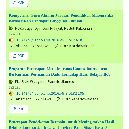
PDF
Kompetensi Guru Alumni Jurusan Pendidikan Matematika
Berdasarkan Pendapat Pengguna Lulusan
Melda Jaya, Dylmoon Hidayat, Hastuti Pakpahan
173-181
DOI:
10.24246/j.scholaria.2016.v6.i3.p173-181
Abstract: 736 views
PDF: 674 downloads
PDF
Pengaruh Penerapan Metode Teams Games Tournament
Berbantuan Permainan Dadu Terhadap Hasil Belajar IPA
Eka Rizki Widayanti, Slameto Slameto
182-195
DOI:
10.24246/j.scholaria.2016.v6.i3.p182-195
Abstract: 5665 views
PDF: 5878 downloads
PDF
Penerapan Pendekatan Bermain untuk Meningkatkan Hasil
Belajar Lompat Jauh Gaya Jongkok Pada Siswa Kelas 5