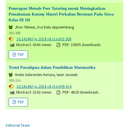
Penerapan Metode Peer Tutoring untuk Meningkatkan
Pemahaman Konsep Materi Perkalian Bersusun Pada Siswa
Kelas III SD
Jhon Tetiwar, Oce Datu Appulembang
302-308
DOI:
10.24246/j.js.2018.v8.i3.p302-308
Abstract: 4343 views
PDF: 10055 downloads
PDF
Trend Paradigma dalam Pendidikan Matematika
Andes Safarandes Asmara, Iwan Junaedi
309-314
DOI:
10.24246/j.js.2018.v8.i3.p309-314
Abstract: 2142 views
PDF: 4820 downloads
PDF
Editorial Team