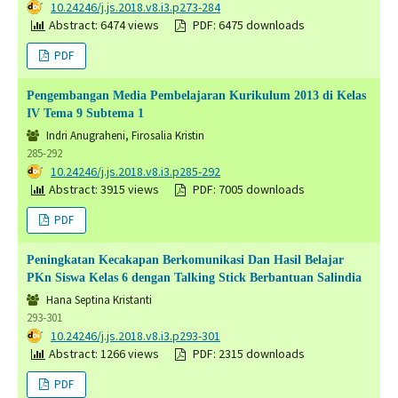
DOI:
10.24246/j.js.2018.v8.i3.p273-284
Abstract: 6474 views
PDF: 6475 downloads
PDF
Pengembangan Media Pembelajaran Kurikulum 2013 di Kelas
IV Tema 9 Subtema 1
Indri Anugraheni, Firosalia Kristin
285-292
DOI:
10.24246/j.js.2018.v8.i3.p285-292
Abstract: 3915 views
PDF: 7005 downloads
PDF
Peningkatan Kecakapan Berkomunikasi Dan Hasil Belajar
PKn Siswa Kelas 6 dengan Talking Stick Berbantuan Salindia
Hana Septina Kristanti
293-301
DOI:
10.24246/j.js.2018.v8.i3.p293-301
Abstract: 1266 views
PDF: 2315 downloads
PDF