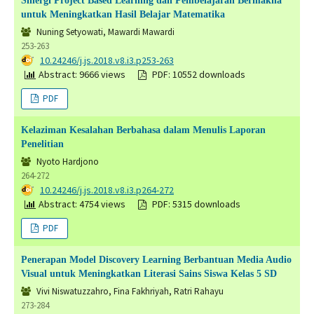
Sinergi Project Based Learning dan Pembelajaran Bermakna
untuk Meningkatkan Hasil Belajar Matematika
Nuning Setyowati, Mawardi Mawardi
253-263
DOI:
10.24246/j.js.2018.v8.i3.p253-263
Abstract: 9666 views
PDF: 10552 downloads
PDF
Kelaziman Kesalahan Berbahasa dalam Menulis Laporan
Penelitian
Nyoto Hardjono
264-272
DOI:
10.24246/j.js.2018.v8.i3.p264-272
Abstract: 4754 views
PDF: 5315 downloads
PDF
Penerapan Model Discovery Learning Berbantuan Media Audio
Visual untuk Meningkatkan Literasi Sains Siswa Kelas 5 SD
Vivi Niswatuzzahro, Fina Fakhriyah, Ratri Rahayu
273-284