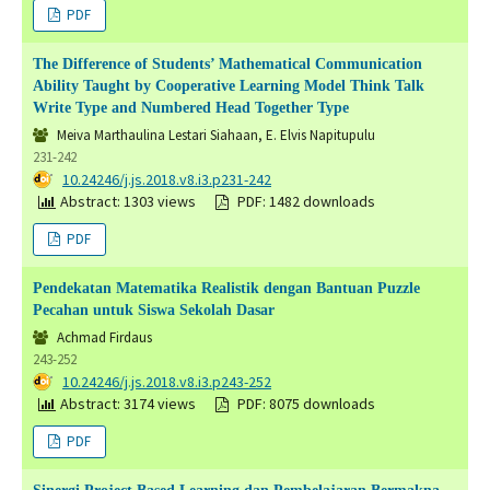
PDF
The Difference of Students’ Mathematical Communication
Ability Taught by Cooperative Learning Model Think Talk
Write Type and Numbered Head Together Type
Meiva Marthaulina Lestari Siahaan, E. Elvis Napitupulu
231-242
DOI:
10.24246/j.js.2018.v8.i3.p231-242
Abstract: 1303 views
PDF: 1482 downloads
PDF
Pendekatan Matematika Realistik dengan Bantuan Puzzle
Pecahan untuk Siswa Sekolah Dasar
Achmad Firdaus
243-252
DOI:
10.24246/j.js.2018.v8.i3.p243-252
Abstract: 3174 views
PDF: 8075 downloads
PDF