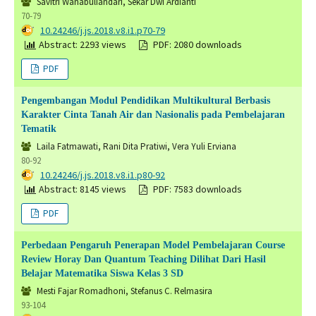
Savitri Wanabuliandari, Sekar Dwi Ardianti
70-79
DOI:
10.24246/j.js.2018.v8.i1.p70-79
Abstract: 2293 views
PDF: 2080 downloads
PDF
Pengembangan Modul Pendidikan Multikultural Berbasis
Karakter Cinta Tanah Air dan Nasionalis pada Pembelajaran
Tematik
Laila Fatmawati, Rani Dita Pratiwi, Vera Yuli Erviana
80-92
DOI:
10.24246/j.js.2018.v8.i1.p80-92
Abstract: 8145 views
PDF: 7583 downloads
PDF
Perbedaan Pengaruh Penerapan Model Pembelajaran Course
Review Horay Dan Quantum Teaching Dilihat Dari Hasil
Belajar Matematika Siswa Kelas 3 SD
Mesti Fajar Romadhoni, Stefanus C. Relmasira
93-104