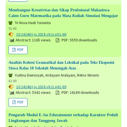
Membangun Kreativitas dan Sikap Profesional Mahasiswa
Calon Guru Matematika pada Mata Kuliah Simulasi Mengajar
Tri Nova Hasti Yunianta
51-60
DOI:
10.24246/j.js.2018.v8.i1.p51-60
Abstract: 1165 views
PDF: 5559 downloads
PDF
Analisis Kohesi Gramatikal dan Leksikal pada Teks Eksposisi
Siswa Kelas 10 Sekolah Menengah Atas
Yustina Dwinuryati, Andayani Andayani, Retno Winarni
61-69
DOI:
10.24246/j.js.2018.v8.i1.p61-69
Abstract: 5342 views
PDF: 16189 downloads
PDF
Pengaruh Modul E-Jas Edutainment terhadap Karakter Peduli
Lingkungan dan Tanggung Jawab