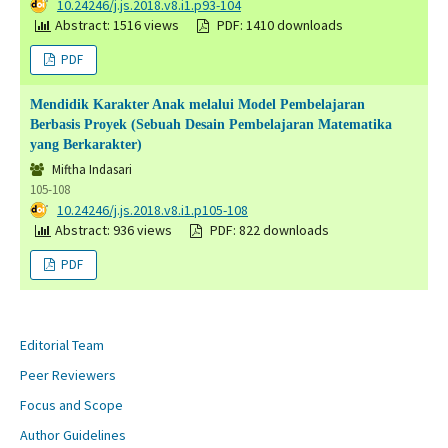
DOI:
10.24246/j.js.2018.v8.i1.p93-104
Abstract: 1516 views
PDF: 1410 downloads
PDF
Mendidik Karakter Anak melalui Model Pembelajaran
Berbasis Proyek (Sebuah Desain Pembelajaran Matematika
yang Berkarakter)
Miftha Indasari
105-108
DOI:
10.24246/j.js.2018.v8.i1.p105-108
Abstract: 936 views
PDF: 822 downloads
PDF
Editorial Team
Peer Reviewers
Focus and Scope
Author Guidelines