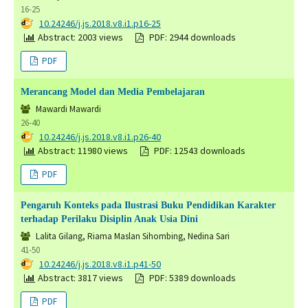
16-25
DOI:
10.24246/j.js.2018.v8.i1.p16-25
Abstract: 2003 views
PDF: 2944 downloads
PDF
Merancang Model dan Media Pembelajaran
Mawardi Mawardi
26-40
DOI:
10.24246/j.js.2018.v8.i1.p26-40
Abstract: 11980 views
PDF: 12543 downloads
PDF
Pengaruh Konteks pada Ilustrasi Buku Pendidikan Karakter
terhadap Perilaku Disiplin Anak Usia Dini
Lalita Gilang, Riama Maslan Sihombing, Nedina Sari
41-50
DOI:
10.24246/j.js.2018.v8.i1.p41-50
Abstract: 3817 views
PDF: 5389 downloads
PDF