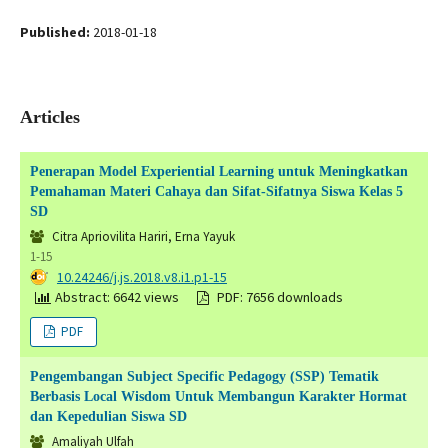
Published:
2018-01-18
Articles
Penerapan Model Experiential Learning untuk Meningkatkan
Pemahaman Materi Cahaya dan Sifat-Sifatnya Siswa Kelas 5
SD
Citra Apriovilita Hariri, Erna Yayuk
1-15
DOI:
10.24246/j.js.2018.v8.i1.p1-15
Abstract: 6642 views
PDF: 7656 downloads
PDF
Pengembangan Subject Specific Pedagogy (SSP) Tematik
Berbasis Local Wisdom Untuk Membangun Karakter Hormat
dan Kepedulian Siswa SD
Amaliyah Ulfah