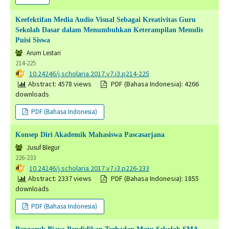
Keefektifan Media Audio Visual Sebagai Kreativitas Guru
Sekolah Dasar dalam Menumbuhkan Keterampilan Menulis
Puisi Siswa
Arum Lestari
214-225
DOI:
10.24246/j.scholaria.2017.v7.i3.p214-225
Abstract: 4578 views
PDF (Bahasa Indonesia): 4266
downloads
PDF (Bahasa Indonesia)
Konsep Diri Akademik Mahasiswa Pascasarjana
Jusuf Blegur
226-233
DOI:
10.24246/j.scholaria.2017.v7.i3.p226-233
Abstract: 2337 views
PDF (Bahasa Indonesia): 1855
downloads
PDF (Bahasa Indonesia)