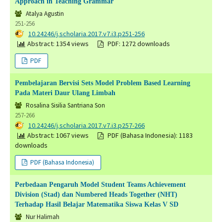
Approach in Teaching Grammar
Atalya Agustin
251-256
DOI:
10.24246/j.scholaria.2017.v7.i3.p251-256
Abstract: 1354 views
PDF: 1272 downloads
PDF
Pembelajaran Bervisi Sets Model Problem Based Learning
Pada Materi Daur Ulang Limbah
Rosalina Sisilia Santriana Son
257-266
DOI:
10.24246/j.scholaria.2017.v7.i3.p257-266
Abstract: 1067 views
PDF (Bahasa Indonesia): 1183
downloads
PDF (Bahasa Indonesia)
Perbedaan Pengaruh Model Student Teams Achievement
Division (Stad) dan Numbered Heads Together (NHT)
Terhadap Hasil Belajar Matematika Siswa Kelas V SD
Nur Halimah