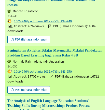
Pengaruh Biaya Pendidikan Terhadap Mutu Sekolah SMA
Swasta
Manoto Togatorop
234-240
DOI:
10.24246/j.scholaria.2017.v7.i3.p234-240
Abstract: 4094 views
PDF (Bahasa Indonesia): 4104
downloads
PDF (Bahasa Indonesia)
Peningkatan Aktivitas Belajar Matematika Melalui Pendekatan
Problem Based Learning bagi Siswa Kelas 4 SD
Normala Rahmadani, Indri Anugraheni
241-250
DOI:
10.24246/j.scholaria.2017.v7.i3.p241-250
Abstract: 17702 views
PDF (Bahasa Indonesia): 16712
downloads
PDF (Bahasa Indonesia)
The Analysis of English Language Education Students’
Teaching Skills During Microteaching: Product-Process