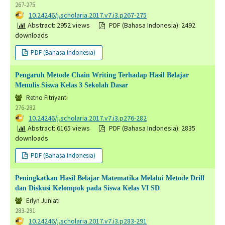
267-275
DOI:
10.24246/j.scholaria.2017.v7.i3.p267-275
Abstract: 2952 views
PDF (Bahasa Indonesia): 2492
downloads
PDF (Bahasa Indonesia)
Pengaruh Metode Chain Writing Terhadap Hasil Belajar
Menulis Siswa Kelas 3 Sekolah Dasar
Retno Fitriyanti
276-282
DOI:
10.24246/j.scholaria.2017.v7.i3.p276-282
Abstract: 6165 views
PDF (Bahasa Indonesia): 2835
downloads
PDF (Bahasa Indonesia)
Peningkatkan Hasil Belajar Matematika Melalui Metode Drill
dan Diskusi Kelompok pada Siswa Kelas VI SD
Erlyn Juniati
283-291
DOI:
10.24246/j.scholaria.2017.v7.i3.p283-291