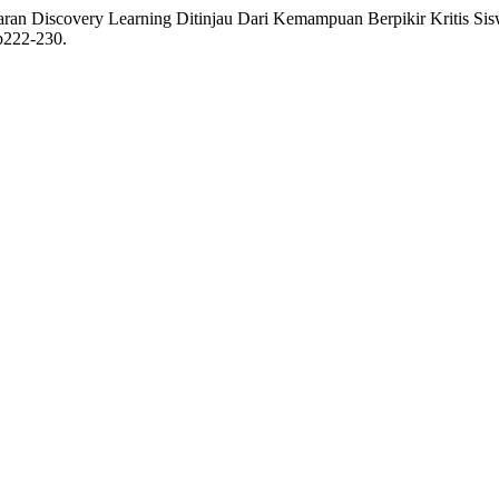
aran Discovery Learning Ditinjau Dari Kemampuan Berpikir Kritis Si
.p222-230.