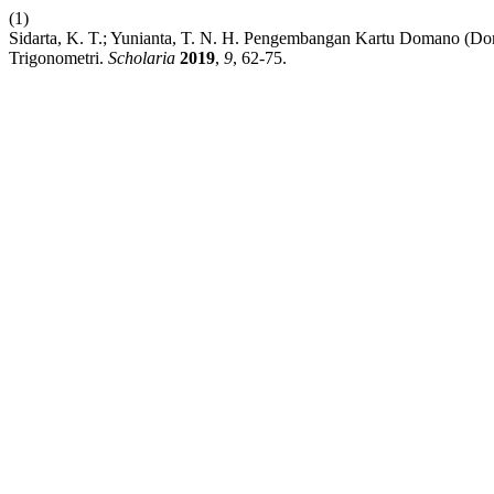
(1)
Sidarta, K. T.; Yunianta, T. N. H. Pengembangan Kartu Domano (D
Trigonometri.
Scholaria
2019
,
9
, 62-75.