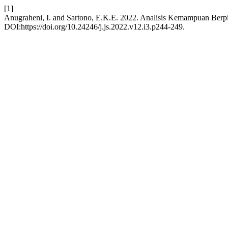
[1]
Anugraheni, I. and Sartono, E.K.E. 2022. Analisis Kemampuan Berpik
DOI:https://doi.org/10.24246/j.js.2022.v12.i3.p244-249.