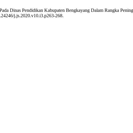
) Pada Dinas Pendidikan Kabupaten Bengkayang Dalam Rangka Penin
0.24246/j.js.2020.v10.i3.p263-268.