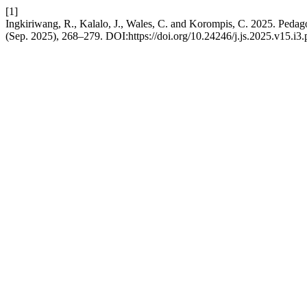
[1]
Ingkiriwang, R., Kalalo, J., Wales, C. and Korompis, C. 2025. Pe
(Sep. 2025), 268–279. DOI:https://doi.org/10.24246/j.js.2025.v15.i3