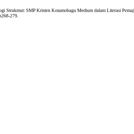
dagogi Strukmut: SMP Kristen Kotamobagu Medium dalam Literasi Pema
.p268-279.