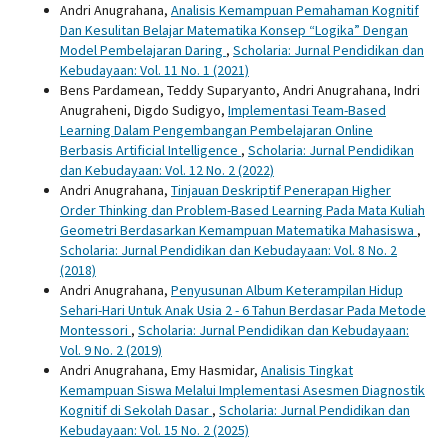
Andri Anugrahana,
Analisis Kemampuan Pemahaman Kognitif
Dan Kesulitan Belajar Matematika Konsep “Logika” Dengan
Model Pembelajaran Daring
,
Scholaria: Jurnal Pendidikan dan
Kebudayaan: Vol. 11 No. 1 (2021)
Bens Pardamean, Teddy Suparyanto, Andri Anugrahana, Indri
Anugraheni, Digdo Sudigyo,
Implementasi Team-Based
Learning Dalam Pengembangan Pembelajaran Online
Berbasis Artificial Intelligence
,
Scholaria: Jurnal Pendidikan
dan Kebudayaan: Vol. 12 No. 2 (2022)
Andri Anugrahana,
Tinjauan Deskriptif Penerapan Higher
Order Thinking dan Problem-Based Learning Pada Mata Kuliah
Geometri Berdasarkan Kemampuan Matematika Mahasiswa
,
Scholaria: Jurnal Pendidikan dan Kebudayaan: Vol. 8 No. 2
(2018)
Andri Anugrahana,
Penyusunan Album Keterampilan Hidup
Sehari-Hari Untuk Anak Usia 2 - 6 Tahun Berdasar Pada Metode
Montessori
,
Scholaria: Jurnal Pendidikan dan Kebudayaan:
Vol. 9 No. 2 (2019)
Andri Anugrahana, Emy Hasmidar,
Analisis Tingkat
Kemampuan Siswa Melalui Implementasi Asesmen Diagnostik
Kognitif di Sekolah Dasar
,
Scholaria: Jurnal Pendidikan dan
Kebudayaan: Vol. 15 No. 2 (2025)