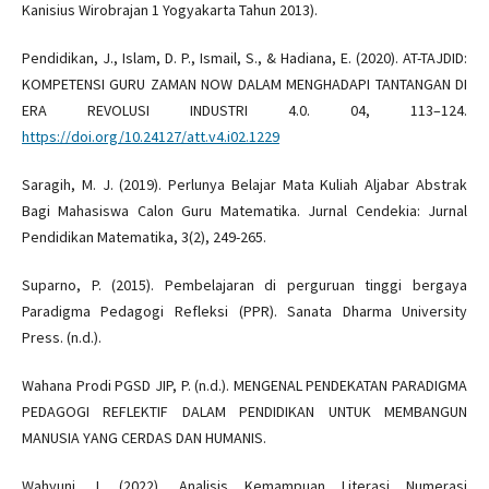
Kanisius Wirobrajan 1 Yogyakarta Tahun 2013).
Pendidikan, J., Islam, D. P., Ismail, S., & Hadiana, E. (2020). AT-TAJDID:
KOMPETENSI GURU ZAMAN NOW DALAM MENGHADAPI TANTANGAN DI
ERA REVOLUSI INDUSTRI 4.0. 04, 113–124.
https://doi.org/10.24127/att.v4.i02.1229
Saragih, M. J. (2019). Perlunya Belajar Mata Kuliah Aljabar Abstrak
Bagi Mahasiswa Calon Guru Matematika. Jurnal Cendekia: Jurnal
Pendidikan Matematika, 3(2), 249-265.
Suparno, P. (2015). Pembelajaran di perguruan tinggi bergaya
Paradigma Pedagogi Refleksi (PPR). Sanata Dharma University
Press. (n.d.).
Wahana Prodi PGSD JIP, P. (n.d.). MENGENAL PENDEKATAN PARADIGMA
PEDAGOGI REFLEKTIF DALAM PENDIDIKAN UNTUK MEMBANGUN
MANUSIA YANG CERDAS DAN HUMANIS.
Wahyuni, I. (2022). Analisis Kemampuan Literasi Numerasi