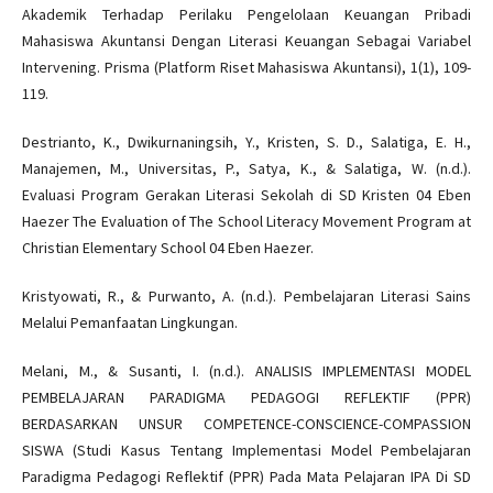
Akademik Terhadap Perilaku Pengelolaan Keuangan Pribadi
Mahasiswa Akuntansi Dengan Literasi Keuangan Sebagai Variabel
Intervening. Prisma (Platform Riset Mahasiswa Akuntansi), 1(1), 109-
119.
Destrianto, K., Dwikurnaningsih, Y., Kristen, S. D., Salatiga, E. H.,
Manajemen, M., Universitas, P., Satya, K., & Salatiga, W. (n.d.).
Evaluasi Program Gerakan Literasi Sekolah di SD Kristen 04 Eben
Haezer The Evaluation of The School Literacy Movement Program at
Christian Elementary School 04 Eben Haezer.
Kristyowati, R., & Purwanto, A. (n.d.). Pembelajaran Literasi Sains
Melalui Pemanfaatan Lingkungan.
Melani, M., & Susanti, I. (n.d.). ANALISIS IMPLEMENTASI MODEL
PEMBELAJARAN PARADIGMA PEDAGOGI REFLEKTIF (PPR)
BERDASARKAN UNSUR COMPETENCE-CONSCIENCE-COMPASSION
SISWA (Studi Kasus Tentang Implementasi Model Pembelajaran
Paradigma Pedagogi Reflektif (PPR) Pada Mata Pelajaran IPA Di SD