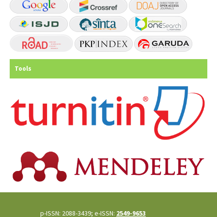
Tools
p-ISSN: 2088-3439; e-ISSN:
2549-9653