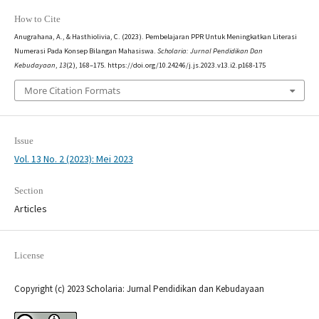
How to Cite
Anugrahana, A., & Hasthiolivia, C. (2023). Pembelajaran PPR Untuk Meningkatkan Literasi
Numerasi Pada Konsep Bilangan Mahasiswa.
Scholaria: Jurnal Pendidikan Dan
Kebudayaan
,
13
(2), 168–175. https://doi.org/10.24246/j.js.2023.v13.i2.p168-175
More Citation Formats
Issue
Vol. 13 No. 2 (2023): Mei 2023
Section
Articles
License
Copyright (c) 2023 Scholaria: Jurnal Pendidikan dan Kebudayaan