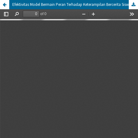
Efektivitas Model Bermain Peran Terhadap Keterampilan Bercerita Siswa Sekolah Dasar