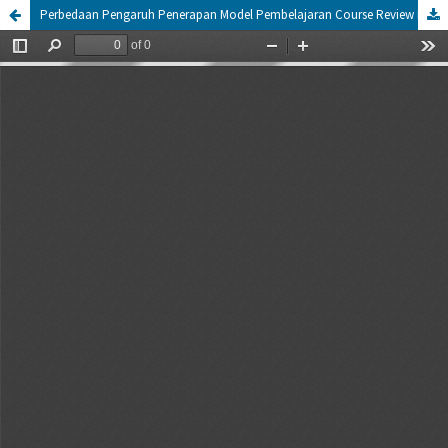
Perbedaan Pengaruh Penerapan Model Pembelajaran Course Review Horay Dan Quantum Teaching Dilihat Dari Hasil Belajar Matematika Siswa Kelas 3 SD