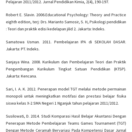
Pelajaran 2011/2012. Jurnal Pendidikan Kimia, 2(4), 190-197.
Robert E. Slavin. 2006.Educational Psychology: Theory and Practice
eighth edition, terj: Drs. Marianto Samosir, S. H, Psikologi pendidikan
: Teori dan praktik edisi kedelapan jilid 2. Jakarta: Indeks.
Samatowa Usman. 2011. Pembelajaran IPA di SEKOLAH DASAR.
Jakarta: PT. Indeks.
Sanjaya Wina. 2008. Kurikulum dan Pembelajaran Teori dan Praktik
Pengembangan Kurikulum Tingkat Satuan Pendidikan (KTSP).
Jakarta: Kencana.
Sari, I. A. K. 2012. Penerapan model TGT melalui metode permainan
monopoli untuk meningkatkan motifasi dan prestasi belajar fisika
siswa kelas X-2 SMA Negeri 1 Nganjuk tahun pelajaran 2011/2012.
Susilowati, D. 2014. Studi Komparasi Hasil Belajar Akuntansi Dengan
Penerapan Metode Pembelajaran Teams Games Tournament (TGT)
Dengan Metode Ceramah Bervariasi Pada Kompetensi Dasar Jurnal