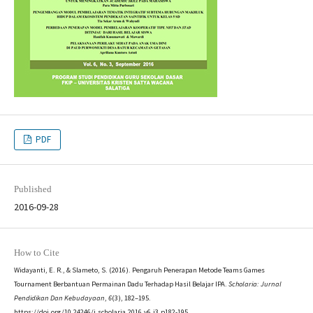
PDF
Published
2016-09-28
How to Cite
Widayanti, E. R., & Slameto, S. (2016). Pengaruh Penerapan Metode Teams Games
Tournament Berbantuan Permainan Dadu Terhadap Hasil Belajar IPA.
Scholaria: Jurnal
Pendidikan Dan Kebudayaan
,
6
(3), 182–195.
https://doi.org/10.24246/j.scholaria.2016.v6.i3.p182-195