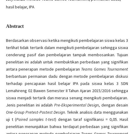
hasil belajar, IPA
Abstract
Berdasarkan observasi ketika mengikuti pembelajaran siswa kelas 3
terlihat tidak tertarik dalam mengikuti pembelajaran sehingga siswa
cenderung pasif dan pembelajaran tampak membosankan. Tujuan
penelitian ini adalah untuk membuktikan perbedaan yang signifikan
antara penerapan metode pembelajaran
Teams Games Tournament
berbantuan permainan dadu dengan metode pembelajaran diskusi
terhadap pencapaian hasil belajar IPA pada siswa kelas 3 SDN
Lemahireng 02 Bawen Semester II Tahun Ajaran 2015/2016 sehingga
siswa menjadi tertarik dan merasa senang mengikuti pembelajaran.
Jenis penelitian ini adalah
Pre-Eksperimental Design
, dengan desain
One-Group Pretest-Postest Design
. Teknik analisis data menggunakan
uji t (
Paired samples t-test
) dengan taraf signifikansi = 0,05. Hasil
penelitian menunjukkan bahwa terdapat perbedaan yang signifikan
antara penerapan metode pembelajaran
Teams Games Tournament