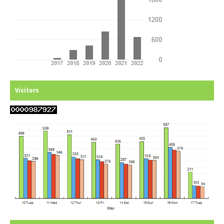
Visitors