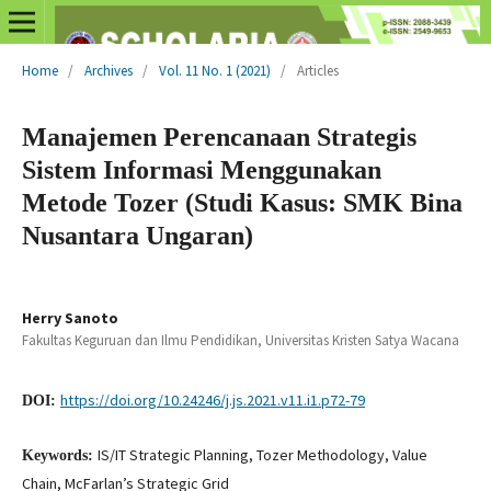
Home
/
Archives
/
Vol. 11 No. 1 (2021)
/
Articles
Manajemen Perencanaan Strategis
Sistem Informasi Menggunakan
Metode Tozer (Studi Kasus: SMK Bina
Nusantara Ungaran)
Herry Sanoto
Fakultas Keguruan dan Ilmu Pendidikan, Universitas Kristen Satya Wacana
https://doi.org/10.24246/j.js.2021.v11.i1.p72-79
DOI:
IS/IT Strategic Planning, Tozer Methodology, Value
Keywords:
Chain, McFarlan’s Strategic Grid