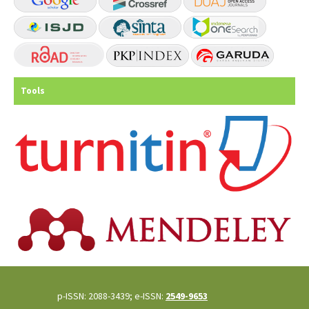
Tools
p-ISSN: 2088-3439; e-ISSN:
2549-9653