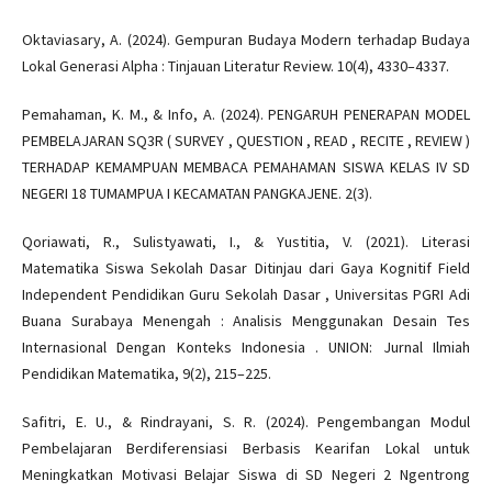
Oktaviasary, A. (2024). Gempuran Budaya Modern terhadap Budaya
Lokal Generasi Alpha : Tinjauan Literatur Review. 10(4), 4330–4337.
Pemahaman, K. M., & Info, A. (2024). PENGARUH PENERAPAN MODEL
PEMBELAJARAN SQ3R ( SURVEY , QUESTION , READ , RECITE , REVIEW )
TERHADAP KEMAMPUAN MEMBACA PEMAHAMAN SISWA KELAS IV SD
NEGERI 18 TUMAMPUA I KECAMATAN PANGKAJENE. 2(3).
Qoriawati, R., Sulistyawati, I., & Yustitia, V. (2021). Literasi
Matematika Siswa Sekolah Dasar Ditinjau dari Gaya Kognitif Field
Independent Pendidikan Guru Sekolah Dasar , Universitas PGRI Adi
Buana Surabaya Menengah : Analisis Menggunakan Desain Tes
Internasional Dengan Konteks Indonesia . UNION: Jurnal Ilmiah
Pendidikan Matematika, 9(2), 215–225.
Safitri, E. U., & Rindrayani, S. R. (2024). Pengembangan Modul
Pembelajaran Berdiferensiasi Berbasis Kearifan Lokal untuk
Meningkatkan Motivasi Belajar Siswa di SD Negeri 2 Ngentrong