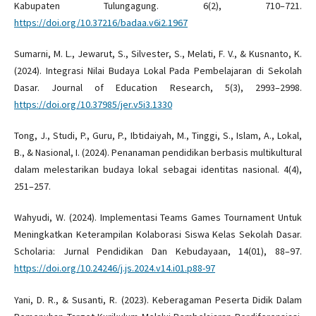
Kabupaten Tulungagung. 6(2), 710–721.
https://doi.org/10.37216/badaa.v6i2.1967
Sumarni, M. L., Jewarut, S., Silvester, S., Melati, F. V., & Kusnanto, K.
(2024). Integrasi Nilai Budaya Lokal Pada Pembelajaran di Sekolah
Dasar. Journal of Education Research, 5(3), 2993–2998.
https://doi.org/10.37985/jer.v5i3.1330
Tong, J., Studi, P., Guru, P., Ibtidaiyah, M., Tinggi, S., Islam, A., Lokal,
B., & Nasional, I. (2024). Penanaman pendidikan berbasis multikultural
dalam melestarikan budaya lokal sebagai identitas nasional. 4(4),
251–257.
Wahyudi, W. (2024). Implementasi Teams Games Tournament Untuk
Meningkatkan Keterampilan Kolaborasi Siswa Kelas Sekolah Dasar.
Scholaria: Jurnal Pendidikan Dan Kebudayaan, 14(01), 88–97.
https://doi.org/10.24246/j.js.2024.v14.i01.p88-97
Yani, D. R., & Susanti, R. (2023). Keberagaman Peserta Didik Dalam