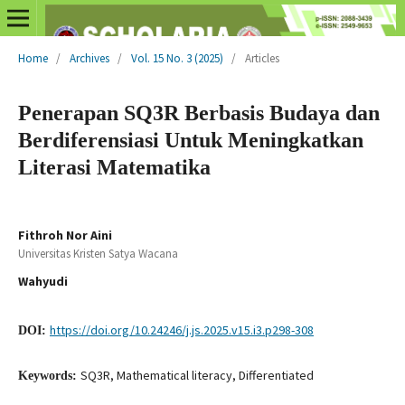
Home
/
Archives
/
Vol. 15 No. 3 (2025)
/
Articles
Penerapan SQ3R Berbasis Budaya dan
Berdiferensiasi Untuk Meningkatkan
Literasi Matematika
Fithroh Nor Aini
Universitas Kristen Satya Wacana
Wahyudi
https://doi.org/10.24246/j.js.2025.v15.i3.p298-308
DOI:
SQ3R, Mathematical literacy, Differentiated
Keywords: