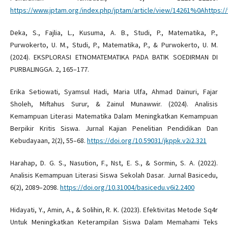
https://www.jptam.org/index.php/jptam/article/view/14261%0Ahttps:/
Deka, S., Fajlia, L., Kusuma, A. B., Studi, P., Matematika, P.,
Purwokerto, U. M., Studi, P., Matematika, P., & Purwokerto, U. M.
(2024). EKSPLORASI ETNOMATEMATIKA PADA BATIK SOEDIRMAN DI
PURBALINGGA. 2, 165–177.
Erika Setiowati, Syamsul Hadi, Maria Ulfa, Ahmad Dainuri, Fajar
Sholeh, Miftahus Surur, & Zainul Munawwir. (2024). Analisis
Kemampuan Literasi Matematika Dalam Meningkatkan Kemampuan
Berpikir Kritis Siswa. Jurnal Kajian Penelitian Pendidikan Dan
Kebudayaan, 2(2), 55–68.
https://doi.org/10.59031/jkppk.v2i2.321
Harahap, D. G. S., Nasution, F., Nst, E. S., & Sormin, S. A. (2022).
Analisis Kemampuan Literasi Siswa Sekolah Dasar. Jurnal Basicedu,
6(2), 2089–2098.
https://doi.org/10.31004/basicedu.v6i2.2400
Hidayati, Y., Amin, A., & Solihin, R. K. (2023). Efektivitas Metode Sq4r
Untuk Meningkatkan Keterampilan Siswa Dalam Memahami Teks