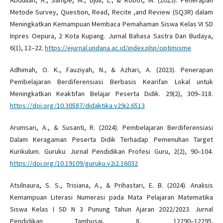
Abdullah, A., Sampe, M., Djuli, L., & Robot, M. (2025). Penerapan
Metode Survey, Question, Read, Recite ,and Review (SQ3R) dalam
Meningkatkan Kemampuan Membaca Pemahaman Siswa Kelas VI SD
Inpres Oepura, 2 Kota Kupang. Jurnal Bahasa Sastra Dan Budaya,
6(1), 12–22.
https://ejurnal.undana.ac.id/index.php/optimisme
Adhimah, O. K., Fauziyah, N., & Azhari, A. (2023). Penerapan
Pembelajaran Berdiferensiasi Berbasis Kearifan Lokal untuk
Meningkatkan Keaktifan Belajar Peserta Didik. 29(2), 309–318.
https://doi.org/10.30587/didaktika.v29i2.6513
Arumsari, A., & Susanti, R. (2024). Pembelajaran Berdiferensiasi
Dalam Keragaman Peserta Didik Terhadap Pemenuhan Target
Kurikulum. Guruku: Jurnal Pendidikan Profesi Guru, 2(2), 90–104.
https://doi.org/10.19109/guruku.v2i2.16032
Atsilnaura, S. S., Trisiana, A., & Prihastari, E. B. (2024). Analisis
Kemampuan Literasi Numerasi pada Mata Pelajaran Matematika
Siswa Kelas I SD N 3 Punung Tahun Ajaran 2022/2023. Jurnal
Pendidikan Tambusai, 8, 12290–12295.