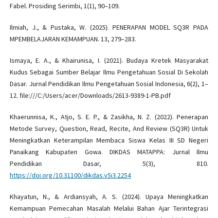
Fabel. Prosiding Serimbi, 1(1), 90–109.
Ilmiah, J., & Pustaka, W. (2025). PENERAPAN MODEL SQ3R PADA
MPEMBELAJARAN KEMAMPUAN. 13, 279–283.
Ismaya, E. A., & Khairunisa, I. (2021). Budaya Kretek Masyarakat
Kudus Sebagai Sumber Belajar Ilmu Pengetahuan Sosial Di Sekolah
Dasar. Jurnal Pendidikan Ilmu Pengetahuan Sosial Indonesia, 6(2), 1–
12. file:///C:/Users/acer/Downloads/2613-9389-1-PB.pdf
Khaerunnisa, K., Atjo, S. E. P., & Zasikha, N. Z. (2022). Penerapan
Metode Survey, Question, Read, Recite, And Review (SQ3R) Untuk
Meningkatkan Keterampilan Membaca Siswa Kelas III SD Negeri
Panaikang Kabupaten Gowa. DIKDAS MATAPPA: Jurnal Ilmu
Pendidikan Dasar, 5(3), 810.
https://doi.org/10.31100/dikdas.v5i3.2254
Khayatun, N., & Ardiansyah, A. S. (2024). Upaya Meningkatkan
Kemampuan Pemecahan Masalah Melalui Bahan Ajar Terintegrasi