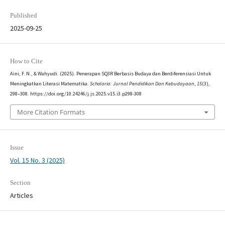
Published
2025-09-25
How to Cite
Aini, F. N., & Wahyudi. (2025). Penerapan SQ3R Berbasis Budaya dan Berdiferensiasi Untuk
Meningkatkan Literasi Matematika.
Scholaria: Jurnal Pendidikan Dan Kebudayaan
,
15
(3),
298–308. https://doi.org/10.24246/j.js.2025.v15.i3.p298-308
More Citation Formats
Issue
Vol. 15 No. 3 (2025)
Section
Articles