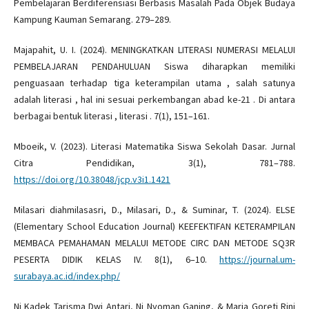
Pembelajaran Berdiferensiasi Berbasis Masalah Pada Objek Budaya
Kampung Kauman Semarang. 279–289.
Majapahit, U. I. (2024). MENINGKATKAN LITERASI NUMERASI MELALUI
PEMBELAJARAN PENDAHULUAN Siswa diharapkan memiliki
penguasaan terhadap tiga keterampilan utama , salah satunya
adalah literasi , hal ini sesuai perkembangan abad ke-21 . Di antara
berbagai bentuk literasi , literasi . 7(1), 151–161.
Mboeik, V. (2023). Literasi Matematika Siswa Sekolah Dasar. Jurnal
Citra Pendidikan, 3(1), 781–788.
https://doi.org/10.38048/jcp.v3i1.1421
Milasari diahmilasasri, D., Milasari, D., & Suminar, T. (2024). ELSE
(Elementary School Education Journal) KEEFEKTIFAN KETERAMPILAN
MEMBACA PEMAHAMAN MELALUI METODE CIRC DAN METODE SQ3R
PESERTA DIDIK KELAS IV. 8(1), 6–10.
https://journal.um-
surabaya.ac.id/index.php/
Ni Kadek Tarisma Dwi Antari, Ni Nyoman Ganing, & Maria Goreti Rini