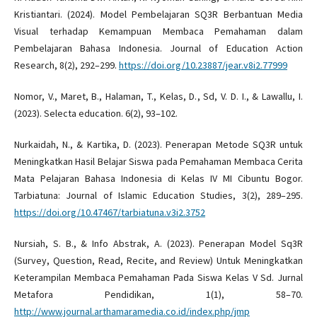
Kristiantari. (2024). Model Pembelajaran SQ3R Berbantuan Media
Visual terhadap Kemampuan Membaca Pemahaman dalam
Pembelajaran Bahasa Indonesia. Journal of Education Action
Research, 8(2), 292–299.
https://doi.org/10.23887/jear.v8i2.77999
Nomor, V., Maret, B., Halaman, T., Kelas, D., Sd, V. D. I., & Lawallu, I.
(2023). Selecta education. 6(2), 93–102.
Nurkaidah, N., & Kartika, D. (2023). Penerapan Metode SQ3R untuk
Meningkatkan Hasil Belajar Siswa pada Pemahaman Membaca Cerita
Mata Pelajaran Bahasa Indonesia di Kelas IV MI Cibuntu Bogor.
Tarbiatuna: Journal of Islamic Education Studies, 3(2), 289–295.
https://doi.org/10.47467/tarbiatuna.v3i2.3752
Nursiah, S. B., & Info Abstrak, A. (2023). Penerapan Model Sq3R
(Survey, Question, Read, Recite, and Review) Untuk Meningkatkan
Keterampilan Membaca Pemahaman Pada Siswa Kelas V Sd. Jurnal
Metafora Pendidikan, 1(1), 58–70.
http://www.journal.arthamaramedia.co.id/index.php/jmp