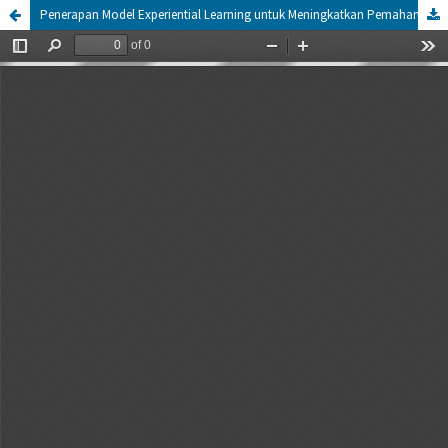
Penerapan Model Experiential Learning untuk Meningkatkan Pemahaman Materi Cahaya dan Sifat-Sifatnya Siswa Kelas 5 SD